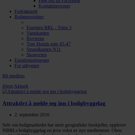
Følg oss på Facebook
Kontaktpersoner
Forkjøpsrett
Boligprosjekter
Engstien BRL - Trinn 3
Vannkanten
Bovieran
Tore Hunds gate 45-47
Strandkanten N11
Skogveien
Eiendomstjenester
For utbygger
Bli medlem
Hjem
Aktuelt
Attraktivt å melde seg inn i boligbyggelag
2. september 2016
Selv om boligmarkedet har store geografiske forskjeller, opplever
NBBLs boligbyggelag en jevn vekst av nye medlemmer. Obos