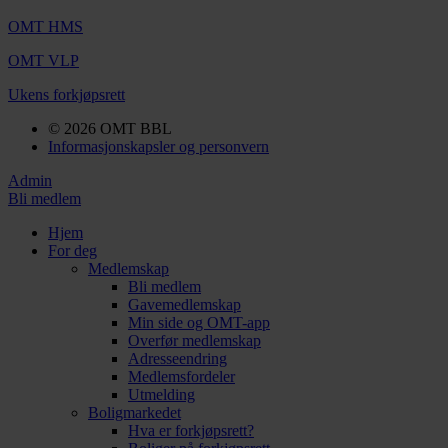
OMT HMS
OMT VLP
Ukens forkjøpsrett
© 2026 OMT BBL
Informasjonskapsler og personvern
Admin
Bli medlem
Hjem
For deg
Medlemskap
Bli medlem
Gavemedlemskap
Min side og OMT-app
Overfør medlemskap
Adresseendring
Medlemsfordeler
Utmelding
Boligmarkedet
Hva er forkjøpsrett?