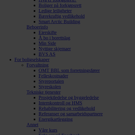
Boliger på forkjøpsrett
Ledige leiligheter
Bærekraftig vedlikehold
Smart Arctic Building
Beboerinfo
Eierskifte
Å bo i borettslag
Min Side
Nyttige skjemaer
BVS AS
For boligselskaper
Forvaltning
OMT BBL som forretningsfører
Felleskostnader
Styreportalen
Styreskolen
Tekniske tjenester
Prosjektledelse og byggeledelse
Internkontroll og HMS
Rehabilitering og vedlikehold
Referanser og samarbeidspartnere
Energikartlegging
Annet
Våre kurs