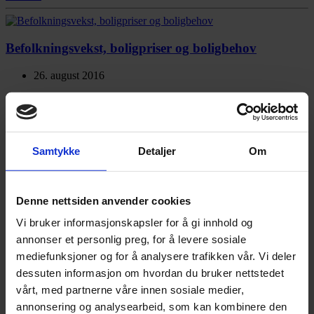
Befolkningsvekst, boligpriser og boligbehov
26. august 2016
Befolkningsvekst og stigende boligpriser har bidratt til å øke
igangsettingstillatelser av boliger i 2016. SSB sin statistikk viser at
antall tillatelser i første halvår var 17 prosent høyere enn tilsvarende
periode i 2015.
Les mer
Samtykke
Detaljer
Om
Denne nettsiden anvender cookies
Borettslag eller sameie?
Vi bruker informasjonskapsler for å gi innhold og
12. august 2016
annonser et personlig preg, for å levere sosiale
Hva er egentlig forskjellen på et borettslag og et sameie? Det kan
mediefunksjoner og for å analysere trafikken vår. Vi deler
være fint å vite hva forskjellen er når du skal kjøpe en leilighet.
dessuten informasjon om hvordan du bruker nettstedet
Dette kan utgjøre en forskjell i pris, i utleiemuligheter, i
vårt, med partnerne våre innen sosiale medier,
oppussingsmuligheter, vedlikehold og bomiljø.
Les mer
annonsering og analysearbeid, som kan kombinere den