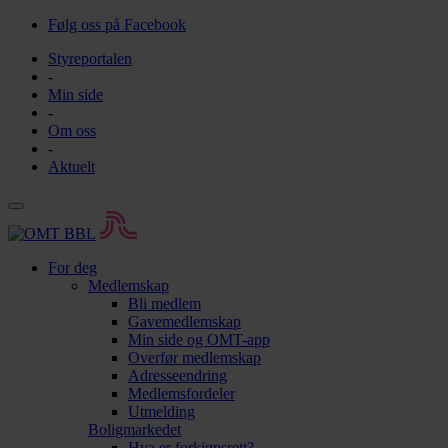
Følg oss på Facebook
Styreportalen
-
Min side
-
Om oss
-
Aktuelt
For deg
Medlemskap
Bli medlem
Gavemedlemskap
Min side og OMT-app
Overfør medlemskap
Adresseendring
Medlemsfordeler
Utmelding
Boligmarkedet
Hva er forkjøpsrett?