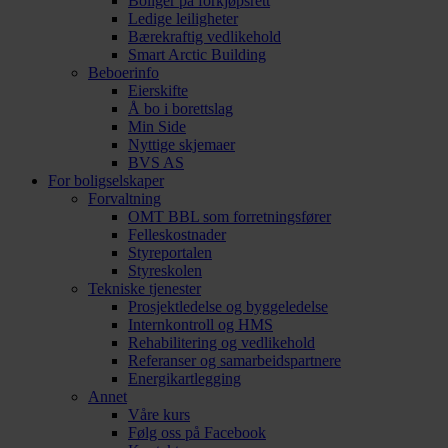
Boliger på forkjøpsrett
Ledige leiligheter
Bærekraftig vedlikehold
Smart Arctic Building
Beboerinfo
Eierskifte
Å bo i borettslag
Min Side
Nyttige skjemaer
BVS AS
For boligselskaper
Forvaltning
OMT BBL som forretningsfører
Felleskostnader
Styreportalen
Styreskolen
Tekniske tjenester
Prosjektledelse og byggeledelse
Internkontroll og HMS
Rehabilitering og vedlikehold
Referanser og samarbeidspartnere
Energikartlegging
Annet
Våre kurs
Følg oss på Facebook