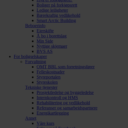
Boliger på forkjøpsrett
Ledige leiligheter
Bærekraftig vedlikehold
Smart Arctic Building
Beboerinfo
Eierskifte
Å bo i borettslag
Min Side
Nyttige skjemaer
BVS AS
For boligselskaper
Forvaltning
OMT BBL som forretningsfører
Felleskostnader
Styreportalen
Styreskolen
Tekniske tjenester
Prosjektledelse og byggeledelse
Internkontroll og HMS
Rehabilitering og vedlikehold
Referanser og samarbeidspartnere
Energikartlegging
Annet
Våre kurs