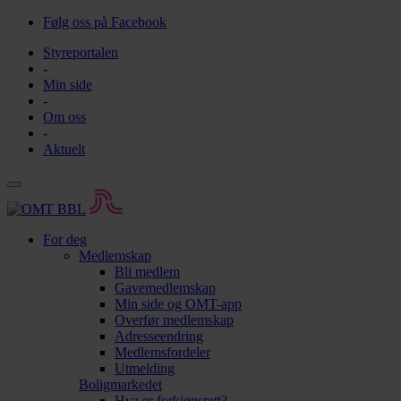
Følg oss på Facebook
Styreportalen
-
Min side
-
Om oss
-
Aktuelt
For deg
Medlemskap
Bli medlem
Gavemedlemskap
Min side og OMT-app
Overfør medlemskap
Adresseendring
Medlemsfordeler
Utmelding
Boligmarkedet
Hva er forkjøpsrett?