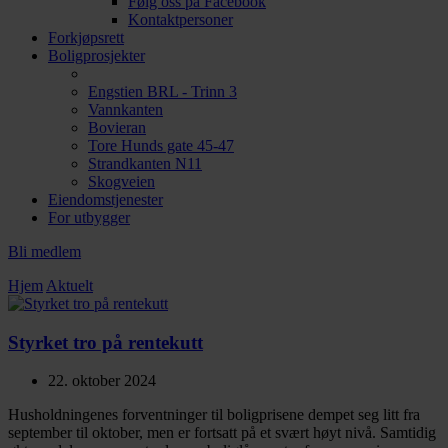
Følg oss på Facebook
Kontaktpersoner
Forkjøpsrett
Boligprosjekter
Engstien BRL - Trinn 3
Vannkanten
Bovieran
Tore Hunds gate 45-47
Strandkanten N11
Skogveien
Eiendomstjenester
For utbygger
Bli medlem
Hjem
Aktuelt
Styrket tro på rentekutt
22. oktober 2024
Husholdningenes forventninger til boligprisene dempet seg litt fra
september til oktober, men er fortsatt på et svært høyt nivå. Samtidig