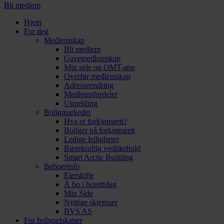
Bli medlem
Hjem
For deg
Medlemskap
Bli medlem
Gavemedlemskap
Min side og OMT-app
Overfør medlemskap
Adresseendring
Medlemsfordeler
Utmelding
Boligmarkedet
Hva er forkjøpsrett?
Boliger på forkjøpsrett
Ledige leiligheter
Bærekraftig vedlikehold
Smart Arctic Building
Beboerinfo
Eierskifte
Å bo i borettslag
Min Side
Nyttige skjemaer
BVS AS
For boligselskaper