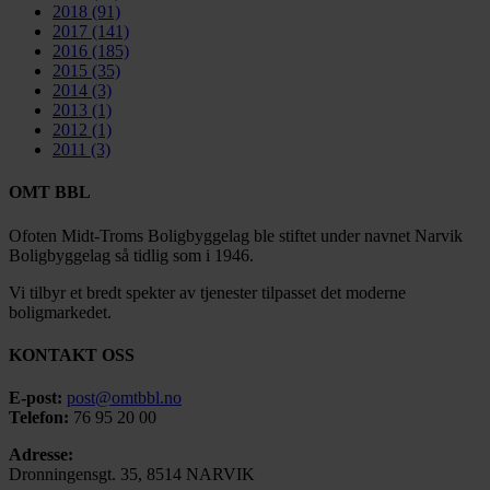
2018
(91)
2017
(141)
2016
(185)
2015
(35)
2014
(3)
2013
(1)
2012
(1)
2011
(3)
OMT BBL
Ofoten Midt-Troms Boligbyggelag ble stiftet under navnet Narvik
Boligbyggelag så tidlig som i 1946.
Vi tilbyr et bredt spekter av tjenester tilpasset det moderne
boligmarkedet.
KONTAKT OSS
E-post:
post@omtbbl.no
Telefon:
76 95 20 00
Adresse:
Dronningensgt. 35, 8514 NARVIK