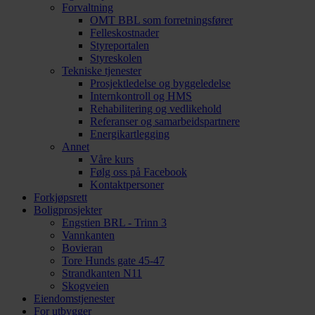
Forvaltning
OMT BBL som forretningsfører
Felleskostnader
Styreportalen
Styreskolen
Tekniske tjenester
Prosjektledelse og byggeledelse
Internkontroll og HMS
Rehabilitering og vedlikehold
Referanser og samarbeidspartnere
Energikartlegging
Annet
Våre kurs
Følg oss på Facebook
Kontaktpersoner
Forkjøpsrett
Boligprosjekter
Engstien BRL - Trinn 3
Vannkanten
Bovieran
Tore Hunds gate 45-47
Strandkanten N11
Skogveien
Eiendomstjenester
For utbygger