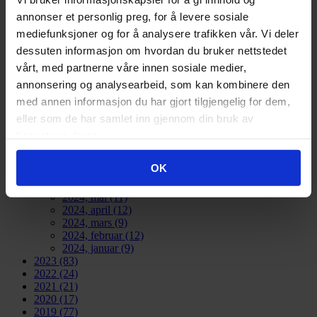
Folke Fredriksen NBBLs frokostmøte om statsbudsjettet.
annonser et personlig preg, for å levere sosiale
Les mer
mediefunksjoner og for å analysere trafikken vår. Vi deler
1
2
3
dessuten informasjon om hvordan du bruker nettstedet
vårt, med partnerne våre innen sosiale medier,
2026
(83)
2025
(126)
annonsering og analysearbeid, som kan kombinere den
2024
(134)
med annen informasjon du har gjort tilgjengelig for dem,
2024, desember
(9)
eller som de har samlet inn gjennom din bruk av
2024, november
(18)
2024, oktober
(15)
tjenestene deres.
2024, september
(11)
2024, august
(11)
OK
2024, juli
(2)
2024, juni
(15)
2024, mai
(11)
2024, april
(12)
2024, mars
(9)
2024, februar
(12)
2024, januar
(9)
2023
(83)
2022
(24)
2021
(21)
2020
(17)
2019
(77)