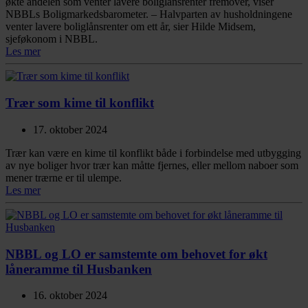
økte andelen som venter lavere boliglånsrenter fremover, viser
NBBLs Boligmarkedsbarometer. – Halvparten av husholdningene
venter lavere boliglånsrenter om ett år, sier Hilde Midsem,
sjeføkonom i NBBL.
Les mer
Trær som kime til konflikt
17. oktober 2024
Trær kan være en kime til konflikt både i forbindelse med utbygging
av nye boliger hvor trær kan måtte fjernes, eller mellom naboer som
mener trærne er til ulempe.
Les mer
NBBL og LO er samstemte om behovet for økt
låneramme til Husbanken
16. oktober 2024