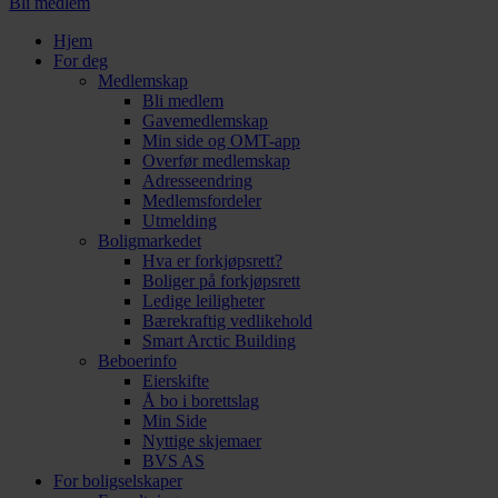
Bli medlem
Hjem
For deg
Medlemskap
Bli medlem
Gavemedlemskap
Min side og OMT-app
Overfør medlemskap
Adresseendring
Medlemsfordeler
Utmelding
Boligmarkedet
Hva er forkjøpsrett?
Boliger på forkjøpsrett
Ledige leiligheter
Bærekraftig vedlikehold
Smart Arctic Building
Beboerinfo
Eierskifte
Å bo i borettslag
Min Side
Nyttige skjemaer
BVS AS
For boligselskaper