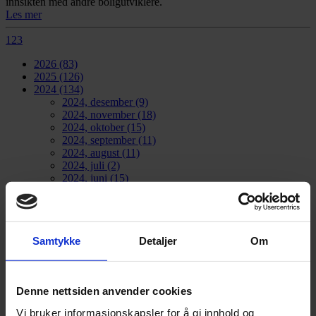
innsikten med andre boligutviklere.
Les mer
1
2
3
2026
(83)
2025
(126)
2024
(134)
2024, desember
(9)
2024, november
(18)
2024, oktober
(15)
2024, september
(11)
2024, august
(11)
2024, juli
(2)
2024, juni
(15)
2024, mai
(11)
2024, april
(12)
2024, mars
(9)
2024, februar
(12)
Samtykke
Detaljer
Om
2024, januar
(9)
2023
(83)
2022
(24)
2021
(21)
Denne nettsiden anvender cookies
2020
(17)
2019
(77)
Vi bruker informasjonskapsler for å gi innhold og