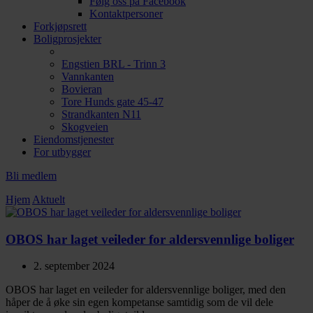
Følg oss på Facebook
Kontaktpersoner
Forkjøpsrett
Boligprosjekter
Engstien BRL - Trinn 3
Vannkanten
Bovieran
Tore Hunds gate 45-47
Strandkanten N11
Skogveien
Eiendomstjenester
For utbygger
Bli medlem
Hjem
Aktuelt
OBOS har laget veileder for aldersvennlige boliger
2. september 2024
OBOS har laget en veileder for aldersvennlige boliger, med den
håper de å øke sin egen kompetanse samtidig som de vil dele