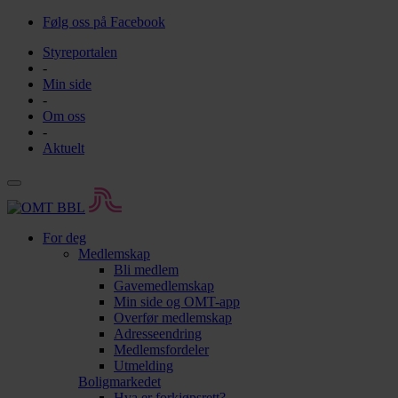
Følg oss på Facebook
Styreportalen
-
Min side
-
Om oss
-
Aktuelt
For deg
Medlemskap
Bli medlem
Gavemedlemskap
Min side og OMT-app
Overfør medlemskap
Adresseendring
Medlemsfordeler
Utmelding
Boligmarkedet
Hva er forkjøpsrett?