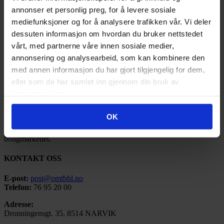
2018
(91)
annonser et personlig preg, for å levere sosiale
2017
(141)
2016
(185)
mediefunksjoner og for å analysere trafikken vår. Vi deler
2015
(35)
dessuten informasjon om hvordan du bruker nettstedet
2014
(3)
vårt, med partnerne våre innen sosiale medier,
2013
(1)
2012
(1)
annonsering og analysearbeid, som kan kombinere den
2011
(3)
med annen informasjon du har gjort tilgjengelig for dem,
eller som de har samlet inn gjennom din bruk av
OMT BBL
tjenestene deres.
Ofoten Midt-Troms Boligbyggelag ble stiftet under navnet Narvik
Boligbyggelag så tidlig som i 1946.
OK
Vi tilbyr et bredt spekter av tjenester tilpasset det moderne
boligmarkedet.
KONTAKT OSS
E-post:
post@omtbbl.no
Telefon:
76 95 20 00
Adresse:
Dronningensgt. 35, 8514 NARVIK