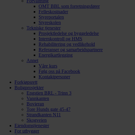
Forvaltning
OMT BBL som forretningsfører
Felleskostnader
Styreportalen
Styreskolen
Tekniske tjenester
Prosjektledelse og byggeledelse
Internkontroll og HMS
Rehabilitering og vedlikehold
Referanser og samarbeidspartnere
Energikartlegging
Annet
Våre kurs
Følg oss på Facebook
Kontaktpersoner
Forkjøpsrett
Boligprosjekter
Engstien BRL - Trinn 3
Vannkanten
Bovieran
Tore Hunds gate 45-47
Strandkanten N11
Skogveien
Eiendomstjenester
For utbygger