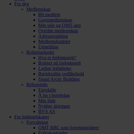
For deg
Medlemskap
Bli medlem
Gavemedlemskap
Min side og OMT-app
Overfør medlemskap
Adresseendring
Medlemsfordeler
Utmelding
Boligmarkedet
Hva er forkjøpsrett?
Boliger på forkjøpsrett
Ledige leiligheter
Bærekraftig vedlikehold
Smart Arctic Building
Beboerinfo
Eierskifte
Å bo i borettslag
Min Side
Nyttige skjemaer
BVS AS
For boligselskaper
Forvaltning
OMT BBL som forretningsfører
Felleskostnader