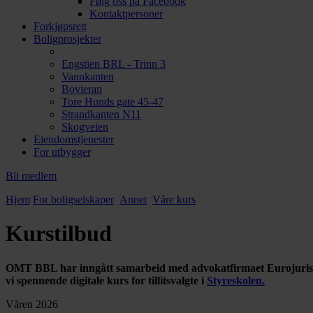
Følg oss på Facebook
Kontaktpersoner
Forkjøpsrett
Boligprosjekter
Engstien BRL - Trinn 3
Vannkanten
Bovieran
Tore Hunds gate 45-47
Strandkanten N11
Skogveien
Eiendomstjenester
For utbygger
Bli medlem
Hjem
For boligselskaper
Annet
Våre kurs
Kurstilbud
OMT BBL har inngått samarbeid med advokatfirmaet Eurojuris Nord,
vi spennende digitale kurs for tillitsvalgte i
Styreskolen.
Våren 2026