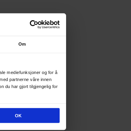
Om
iale mediefunksjoner og for å
 med partnerne våre innen
u har gjort tilgjengelig for
OK