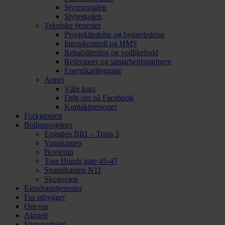
Styreportalen
Styreskolen
Tekniske tjenester
Prosjektledelse og byggeledelse
Internkontroll og HMS
Rehabilitering og vedlikehold
Referanser og samarbeidspartnere
Energikartlegging
Annet
Våre kurs
Følg oss på Facebook
Kontaktpersoner
Forkjøpsrett
Boligprosjekter
Engstien BRL - Trinn 3
Vannkanten
Bovieran
Tore Hunds gate 45-47
Strandkanten N11
Skogveien
Eiendomstjenester
For utbygger
Om oss
Aktuelt
Styreportalen