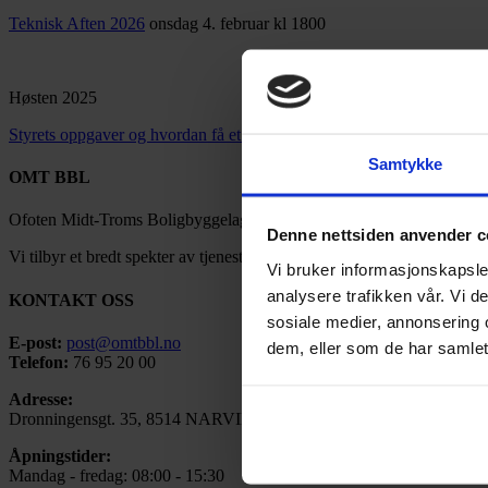
Teknisk Aften 2026
onsdag 4. februar kl 1800
Høsten 2025
Styrets oppgaver og hvordan få et godt styre
tirsdag 23. september kl
Samtykke
OMT BBL
Ofoten Midt-Troms Boligbyggelag ble stiftet under navnet Narvik Bol
Denne nettsiden anvender c
Vi tilbyr et bredt spekter av tjenester tilpasset det moderne boligmarke
Vi bruker informasjonskapsler
analysere trafikken vår. Vi 
KONTAKT OSS
sosiale medier, annonsering 
E-post:
post@omtbbl.no
dem, eller som de har samlet
Telefon:
76 95 20 00
Adresse:
Dronningensgt. 35, 8514 NARVIK
Åpningstider:
Mandag - fredag: 08:00 - 15:30