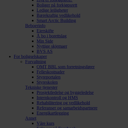
Boliger på forkjøpsrett
Ledige leiligheter
Bærekraftig vedlikehold
Smart Arctic Building
Beboerinfo
Eierskifte
Å bo i borettslag
Min Side
Nyttige skjemaer
BVS AS
For boligselskaper
Forvaltning
OMT BBL som forretningsfører
Felleskostnader
Styreportalen
Styreskolen
Tekniske tjenester
Prosjektledelse og byggeledelse
Internkontroll og HMS
Rehabilitering og vedlikehold
Referanser og samarbeidspartnere
Energikartlegging
Annet
Våre kurs