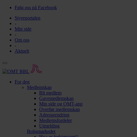
Følg oss på Facebook
Styreportalen
-
Min side
-
Om oss
-
Aktuelt
For deg
Medlemskap
Bli medlem
Gavemedlemskap
Min side og OMT-app
Overfør medlemskap
Adresseendring
Medlemsfordeler
Utmelding
Boligmarkedet
Hva er forkjøpsrett?