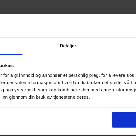
 1800
Detaljer
igbyggelag så tidlig som i 1946.
ookies
det.
 for å gi innhold og annonser et personlig preg, for å levere sos
deler dessuten informasjon om hvordan du bruker nettstedet vårt,
og analysearbeid, som kan kombinere den med annen informasjon d
 inn gjennom din bruk av tjenestene deres.