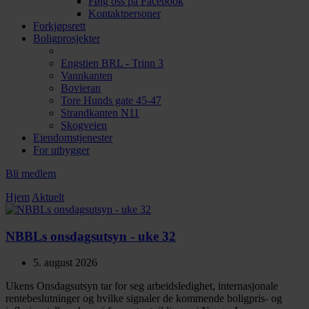
Følg oss på Facebook
Kontaktpersoner
Forkjøpsrett
Boligprosjekter
Engstien BRL - Trinn 3
Vannkanten
Bovieran
Tore Hunds gate 45-47
Strandkanten N11
Skogveien
Eiendomstjenester
For utbygger
Bli medlem
Hjem
Aktuelt
NBBLs onsdagsutsyn - uke 32
5. august 2026
Ukens Onsdagsutsyn tar for seg arbeidsledighet, internasjonale
rentebeslutninger og hvilke signaler de kommende boligpris- og