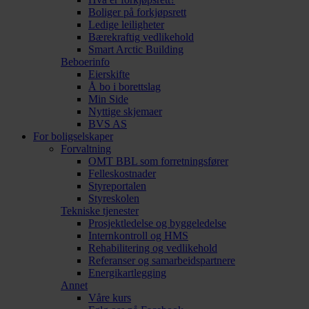
Boliger på forkjøpsrett
Ledige leiligheter
Bærekraftig vedlikehold
Smart Arctic Building
Beboerinfo
Eierskifte
Å bo i borettslag
Min Side
Nyttige skjemaer
BVS AS
For boligselskaper
Forvaltning
OMT BBL som forretningsfører
Felleskostnader
Styreportalen
Styreskolen
Tekniske tjenester
Prosjektledelse og byggeledelse
Internkontroll og HMS
Rehabilitering og vedlikehold
Referanser og samarbeidspartnere
Energikartlegging
Annet
Våre kurs