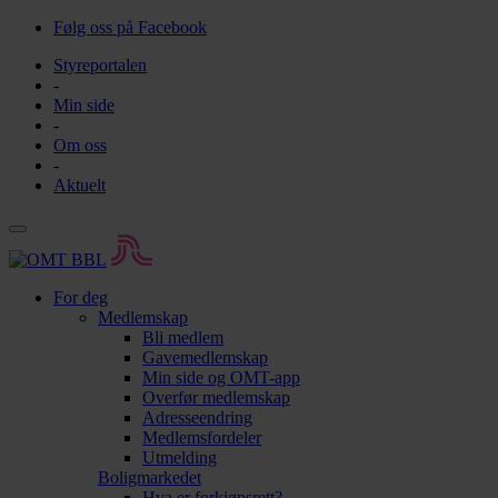
Følg oss på Facebook
Styreportalen
-
Min side
-
Om oss
-
Aktuelt
For deg
Medlemskap
Bli medlem
Gavemedlemskap
Min side og OMT-app
Overfør medlemskap
Adresseendring
Medlemsfordeler
Utmelding
Boligmarkedet
Hva er forkjøpsrett?