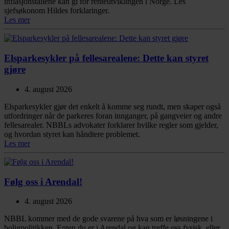
inflasjonstallene kan gi for renteutviklingen i Norge. Les
sjefsøkonom Hildes forklaringer.
Les mer
Elsparkesykler på fellesarealene: Dette kan styret
gjøre
4. august 2026
Elsparkesykler gjør det enkelt å komme seg rundt, men skaper også
utfordringer når de parkeres foran innganger, på gangveier og andre
fellesarealer. NBBLs advokater forklarer hvilke regler som gjelder,
og hvordan styret kan håndtere problemet.
Les mer
Følg oss i Arendal!
4. august 2026
NBBL kommer med de gode svarene på hva som er løsningene i
boligpolitikken. Enten du er i Arendal og kan treffe oss fysisk, eller