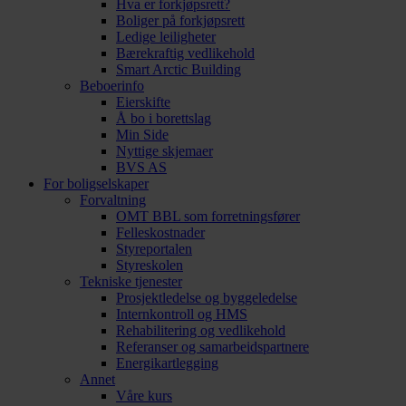
Hva er forkjøpsrett?
Boliger på forkjøpsrett
Ledige leiligheter
Bærekraftig vedlikehold
Smart Arctic Building
Beboerinfo
Eierskifte
Å bo i borettslag
Min Side
Nyttige skjemaer
BVS AS
For boligselskaper
Forvaltning
OMT BBL som forretningsfører
Felleskostnader
Styreportalen
Styreskolen
Tekniske tjenester
Prosjektledelse og byggeledelse
Internkontroll og HMS
Rehabilitering og vedlikehold
Referanser og samarbeidspartnere
Energikartlegging
Annet
Våre kurs