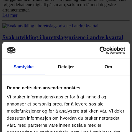
følger debattene digitalt på stream, så kan du få med deg våre
arrangementer.
Les mer
Svak utvikling i borettslagsprisene i andre kvartal
2. juli 2026
Prisen på borettslagsboliger økte med beskjedne 0,2 prosent fra
første til andre kvartal i år, ifølge NBBLs prisstatistikk for
Samtykke
Detaljer
Om
borettslagsboliger.
Les mer
Denne nettsiden anvender cookies
God sommer!
Vi bruker informasjonskapsler for å gi innhold og
annonser et personlig preg, for å levere sosiale
1. juli 2026
mediefunksjoner og for å analysere trafikken vår. Vi deler
dessuten informasjon om hvordan du bruker nettstedet
Det er sommerferie, skuldrene senkes og tilgjengeligheten til NBBL
blir begrenset. Sentralbordet er stengt 6. juli til 31. juli, og vår
vårt, med partnerne våre innen sosiale medier,
sentralbordmail blir heller ikke besvart i denne perioden.