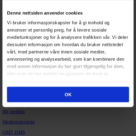
KONTAKT OSS
Denne nettsiden anvender cookies
E-post:
post@omtbbl.no
Vi bruker informasjonskapsler for å gi innhold og
Telefon:
76 95 20 00
annonser et personlig preg, for å levere sosiale
Adresse:
mediefunksjoner og for å analysere trafikken vår. Vi deler
Dronningensgt. 35, 8514 NARVIK
dessuten informasjon om hvordan du bruker nettstedet
Åpningstider:
vårt, med partnerne våre innen sosiale medier,
Mandag - fredag: 08:00 - 15:30
annonsering og analysearbeid, som kan kombinere den
med annen informasjon du har gjort tilgjengelig for dem,
Sommertid (fra 01.05 - 31.08)
:
eller som de har samlet inn gjennom din bruk av
Mandag - fredag: 08:00 - 15:00
tjenestene deres.
SNARVEIER
OK
Min side
Bli medlem
Medlemsfordeler
OMT HMS