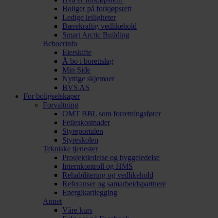
Boliger på forkjøpsrett
Ledige leiligheter
Bærekraftig vedlikehold
Smart Arctic Building
Beboerinfo
Eierskifte
Å bo i borettslag
Min Side
Nyttige skjemaer
BVS AS
For boligselskaper
Forvaltning
OMT BBL som forretningsfører
Felleskostnader
Styreportalen
Styreskolen
Tekniske tjenester
Prosjektledelse og byggeledelse
Internkontroll og HMS
Rehabilitering og vedlikehold
Referanser og samarbeidspartnere
Energikartlegging
Annet
Våre kurs