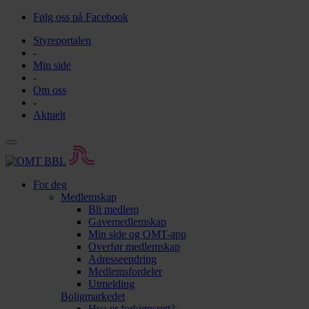
Følg oss på Facebook
Styreportalen
-
Min side
-
Om oss
-
Aktuelt
For deg
Medlemskap
Bli medlem
Gavemedlemskap
Min side og OMT-app
Overfør medlemskap
Adresseendring
Medlemsfordeler
Utmelding
Boligmarkedet
Hva er forkjøpsrett?