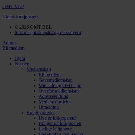
OMT VLP
Ukens forkjøpsrett
© 2026 OMT BBL
Informasjonskapsler og personvern
Admin
Bli medlem
Hjem
For deg
Medlemskap
Bli medlem
Gavemedlemskap
Min side og OMT-app
Overfør medlemskap
Adresseendring
Medlemsfordeler
Utmelding
Boligmarkedet
Hva er forkjøpsrett?
Boliger på forkjøpsrett
Ledige leiligheter
Bærekraftig vedlikehold