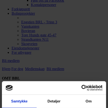
Følg oss på Facebook
Kontaktpersoner
Forkjøpsrett
Boligprosjekter
Engstien BRL - Trinn 3
Vannkanten
Bovieran
Tore Hunds gate 45-47
Strandkanten N11
Skogveien
Eiendomstjenester
For utbygger
Bli medlem
Hjem
For deg
Medlemskap
Bli medlem
OMT BBL
Ofoten Midt-Troms Boligbyggelag ble stiftet under navnet Narvik
Boligbyggelag så tidlig som i 1946.
Vi tilbyr et bredt spekter av tjenester tilpasset det moderne
Samtykke
Detaljer
Om
boligmarkedet.