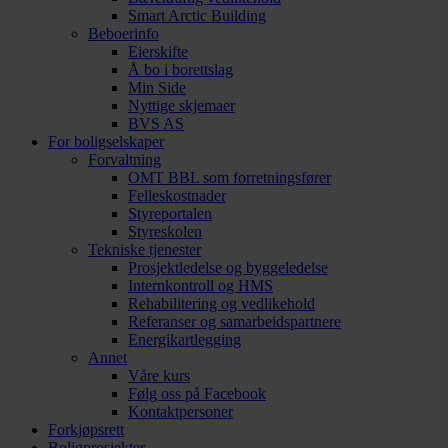
Smart Arctic Building
Beboerinfo
Eierskifte
Å bo i borettslag
Min Side
Nyttige skjemaer
BVS AS
For boligselskaper
Forvaltning
OMT BBL som forretningsfører
Felleskostnader
Styreportalen
Styreskolen
Tekniske tjenester
Prosjektledelse og byggeledelse
Internkontroll og HMS
Rehabilitering og vedlikehold
Referanser og samarbeidspartnere
Energikartlegging
Annet
Våre kurs
Følg oss på Facebook
Kontaktpersoner
Forkjøpsrett
Boligprosjekter