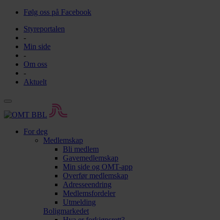
Følg oss på Facebook
Styreportalen
-
Min side
-
Om oss
-
Aktuelt
For deg
Medlemskap
Bli medlem
Gavemedlemskap
Min side og OMT-app
Overfør medlemskap
Adresseendring
Medlemsfordeler
Utmelding
Boligmarkedet
Hva er forkjøpsrett?