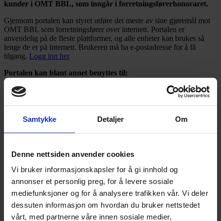
kunder i OMT BBL, som inngår i forretningsførerhonoraret.
Gjennom portalen kan styret utføre det meste av sine gjøremål mot
OMT BBL som forretningsfører over internett. Portalen er
anvendelig på de fleste plattformer, og alle enheter kan brukes så
lenge de er på internett. Brukeren må ha e-postadresse for å få
tilgang.
Logg inn her
Portalen kan blant annet benyttes til:
Godkjenning av fakturaer
Informasjon om boligselskapet (andelseiere,
bygningsinformasjon o.l.)
Dokumentarkiv
Samtykke
Detaljer
Om
Regnskapsrapporter
Beboerinformasjon
Forsikring
Kommunikasjon med forretningsfører
Denne nettsiden anvender cookies
Kommunikasjon med beboere
Vi bruker informasjonskapsler for å gi innhold og
Styresammensetning
annonser et personlig preg, for å levere sosiale
Logg inn i styreportalen
mediefunksjoner og for å analysere trafikken vår. Vi deler
dessuten informasjon om hvordan du bruker nettstedet
OMT BBL
vårt, med partnerne våre innen sosiale medier,