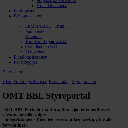
Følg oss på Facebook
Kontaktpersoner
Forkjøpsrett
Boligprosjekter
Engstien BRL - Trinn 3
Vannkanten
Bovieran
Tore Hunds gate 45-47
Strandkanten N11
Skogveien
Eiendomstjenester
For utbygger
Bli medlem
Hjem
For boligselskaper
Forvaltning
Styreportalen
OMT BBL Styreportal
OMT BBL Portal for fakturaattestasjon er et nettbasert
verktøy for tillitsvalgte
i boligselskapene. Portalen er et standard verktøy for alle
forvaltnings-