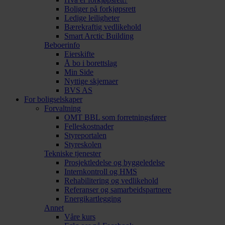
Boliger på forkjøpsrett
Ledige leiligheter
Bærekraftig vedlikehold
Smart Arctic Building
Beboerinfo
Eierskifte
Å bo i borettslag
Min Side
Nyttige skjemaer
BVS AS
For boligselskaper
Forvaltning
OMT BBL som forretningsfører
Felleskostnader
Styreportalen
Styreskolen
Tekniske tjenester
Prosjektledelse og byggeledelse
Internkontroll og HMS
Rehabilitering og vedlikehold
Referanser og samarbeidspartnere
Energikartlegging
Annet
Våre kurs