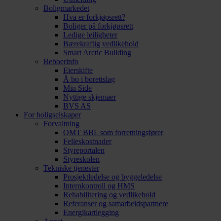
Boligmarkedet
Hva er forkjøpsrett?
Boliger på forkjøpsrett
Ledige leiligheter
Bærekraftig vedlikehold
Smart Arctic Building
Beboerinfo
Eierskifte
Å bo i borettslag
Min Side
Nyttige skjemaer
BVS AS
For boligselskaper
Forvaltning
OMT BBL som forretningsfører
Felleskostnader
Styreportalen
Styreskolen
Tekniske tjenester
Prosjektledelse og byggeledelse
Internkontroll og HMS
Rehabilitering og vedlikehold
Referanser og samarbeidspartnere
Energikartlegging