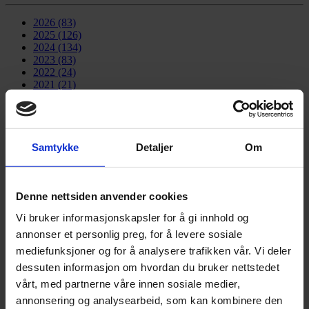
2026
(83)
2025
(126)
2024
(134)
2023
(83)
2022
(24)
2021
(21)
2020
(17)
2019
(77)
2018
(91)
2017
(141)
Samtykke
Detaljer
Om
2016
(185)
2015
(35)
2014
(3)
2013
(1)
Denne nettsiden anvender cookies
2012
(1)
2012, november
(1)
Vi bruker informasjonskapsler for å gi innhold og
2011
(3)
annonser et personlig preg, for å levere sosiale
OMT BBL
mediefunksjoner og for å analysere trafikken vår. Vi deler
dessuten informasjon om hvordan du bruker nettstedet
Ofoten Midt-Troms Boligbyggelag ble stiftet under navnet Narvik
vårt, med partnerne våre innen sosiale medier,
Boligbyggelag så tidlig som i 1946.
annonsering og analysearbeid, som kan kombinere den