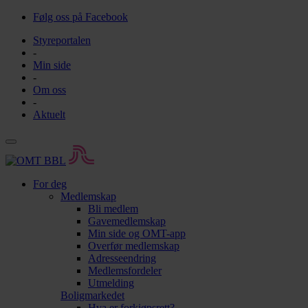
Følg oss på Facebook
Styreportalen
-
Min side
-
Om oss
-
Aktuelt
For deg
Medlemskap
Bli medlem
Gavemedlemskap
Min side og OMT-app
Overfør medlemskap
Adresseendring
Medlemsfordeler
Utmelding
Boligmarkedet
Hva er forkjøpsrett?