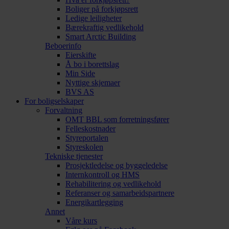
Boliger på forkjøpsrett
Ledige leiligheter
Bærekraftig vedlikehold
Smart Arctic Building
Beboerinfo
Eierskifte
Å bo i borettslag
Min Side
Nyttige skjemaer
BVS AS
For boligselskaper
Forvaltning
OMT BBL som forretningsfører
Felleskostnader
Styreportalen
Styreskolen
Tekniske tjenester
Prosjektledelse og byggeledelse
Internkontroll og HMS
Rehabilitering og vedlikehold
Referanser og samarbeidspartnere
Energikartlegging
Annet
Våre kurs