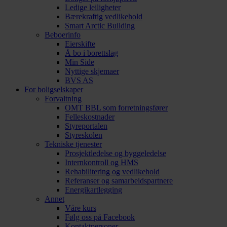
Ledige leiligheter
Bærekraftig vedlikehold
Smart Arctic Building
Beboerinfo
Eierskifte
Å bo i borettslag
Min Side
Nyttige skjemaer
BVS AS
For boligselskaper
Forvaltning
OMT BBL som forretningsfører
Felleskostnader
Styreportalen
Styreskolen
Tekniske tjenester
Prosjektledelse og byggeledelse
Internkontroll og HMS
Rehabilitering og vedlikehold
Referanser og samarbeidspartnere
Energikartlegging
Annet
Våre kurs
Følg oss på Facebook
Kontaktpersoner