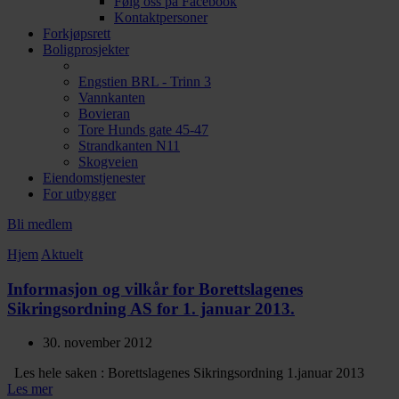
Følg oss på Facebook
Kontaktpersoner
Forkjøpsrett
Boligprosjekter
Engstien BRL - Trinn 3
Vannkanten
Bovieran
Tore Hunds gate 45-47
Strandkanten N11
Skogveien
Eiendomstjenester
For utbygger
Bli medlem
Hjem
Aktuelt
Informasjon og vilkår for Borettslagenes
Sikringsordning AS for 1. januar 2013.
30. november 2012
Les hele saken : Borettslagenes Sikringsordning 1.januar 2013
Les mer