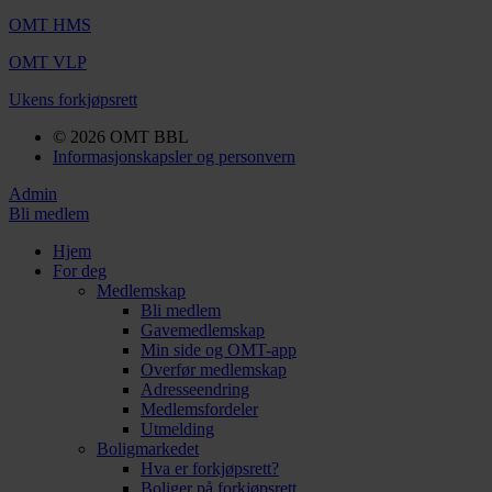
OMT HMS
OMT VLP
Ukens forkjøpsrett
© 2026 OMT BBL
Informasjonskapsler og personvern
Admin
Bli medlem
Hjem
For deg
Medlemskap
Bli medlem
Gavemedlemskap
Min side og OMT-app
Overfør medlemskap
Adresseendring
Medlemsfordeler
Utmelding
Boligmarkedet
Hva er forkjøpsrett?
Boliger på forkjøpsrett