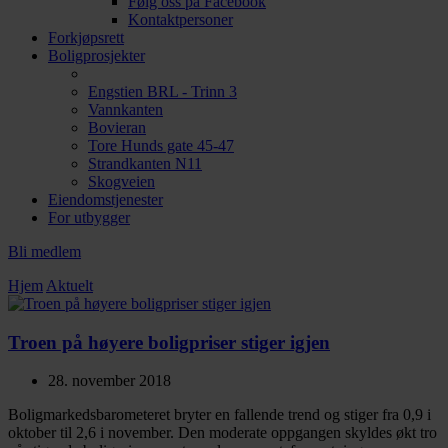
Følg oss på Facebook
Kontaktpersoner
Forkjøpsrett
Boligprosjekter
Engstien BRL - Trinn 3
Vannkanten
Bovieran
Tore Hunds gate 45-47
Strandkanten N11
Skogveien
Eiendomstjenester
For utbygger
Bli medlem
Hjem
Aktuelt
Troen på høyere boligpriser stiger igjen
28. november 2018
Boligmarkedsbarometeret bryter en fallende trend og stiger fra 0,9 i
oktober til 2,6 i november. Den moderate oppgangen skyldes økt tro