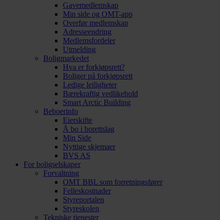
Gavemedlemskap
Min side og OMT-app
Overfør medlemskap
Adresseendring
Medlemsfordeler
Utmelding
Boligmarkedet
Hva er forkjøpsrett?
Boliger på forkjøpsrett
Ledige leiligheter
Bærekraftig vedlikehold
Smart Arctic Building
Beboerinfo
Eierskifte
Å bo i borettslag
Min Side
Nyttige skjemaer
BVS AS
For boligselskaper
Forvaltning
OMT BBL som forretningsfører
Felleskostnader
Styreportalen
Styreskolen
Tekniske tjenester