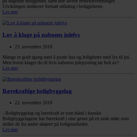
på stigende boligpriser, samt noe lavere renteforventninger.
Utviklingen indikerer fortsatt utflating i boligprisene.
Les mer
Lov å klage på naboens julelys
23. november 2018
Mange er godt igang med å pynte hus og leiligheter med lys til jul.
Men hvem klager du til hvis naboens julepynting tar helt av?
Les mer
Bærekraftige boligbyggelag
22. november 2018
- Boligbyggelag og bærekraft er som hånd i hanske.
Boligbyggelagene har bærekraft i sine gener på en unik måte som
skiller de fra andre aktører på boligmarkedet.
Les mer