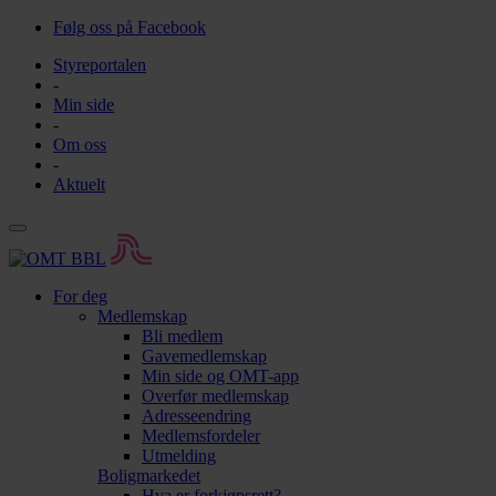
Følg oss på Facebook
Styreportalen
-
Min side
-
Om oss
-
Aktuelt
For deg
Medlemskap
Bli medlem
Gavemedlemskap
Min side og OMT-app
Overfør medlemskap
Adresseendring
Medlemsfordeler
Utmelding
Boligmarkedet
Hva er forkjøpsrett?