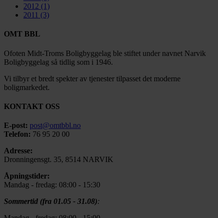
2012
(1)
2011
(3)
OMT BBL
Ofoten Midt-Troms Boligbyggelag ble stiftet under navnet Narvik
Boligbyggelag så tidlig som i 1946.
Vi tilbyr et bredt spekter av tjenester tilpasset det moderne
boligmarkedet.
KONTAKT OSS
E-post:
post@omtbbl.no
Telefon:
76 95 20 00
Adresse:
Dronningensgt. 35, 8514 NARVIK
Åpningstider:
Mandag - fredag: 08:00 - 15:30
Sommertid (fra 01.05 - 31.08)
:
Mandag - fredag: 08:00 - 15:00