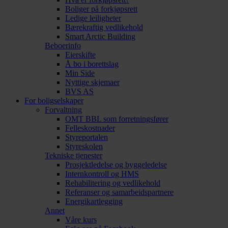
Boliger på forkjøpsrett
Ledige leiligheter
Bærekraftig vedlikehold
Smart Arctic Building
Beboerinfo
Eierskifte
Å bo i borettslag
Min Side
Nyttige skjemaer
BVS AS
For boligselskaper
Forvaltning
OMT BBL som forretningsfører
Felleskostnader
Styreportalen
Styreskolen
Tekniske tjenester
Prosjektledelse og byggeledelse
Internkontroll og HMS
Rehabilitering og vedlikehold
Referanser og samarbeidspartnere
Energikartlegging
Annet
Våre kurs