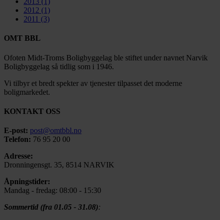
2013
(1)
2012
(1)
2011
(3)
OMT BBL
Ofoten Midt-Troms Boligbyggelag ble stiftet under navnet Narvik
Boligbyggelag så tidlig som i 1946.
Vi tilbyr et bredt spekter av tjenester tilpasset det moderne
boligmarkedet.
KONTAKT OSS
E-post:
post@omtbbl.no
Telefon:
76 95 20 00
Adresse:
Dronningensgt. 35, 8514 NARVIK
Åpningstider:
Mandag - fredag: 08:00 - 15:30
Sommertid (fra 01.05 - 31.08)
: