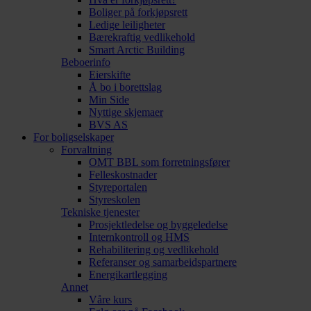
Boliger på forkjøpsrett
Ledige leiligheter
Bærekraftig vedlikehold
Smart Arctic Building
Beboerinfo
Eierskifte
Å bo i borettslag
Min Side
Nyttige skjemaer
BVS AS
For boligselskaper
Forvaltning
OMT BBL som forretningsfører
Felleskostnader
Styreportalen
Styreskolen
Tekniske tjenester
Prosjektledelse og byggeledelse
Internkontroll og HMS
Rehabilitering og vedlikehold
Referanser og samarbeidspartnere
Energikartlegging
Annet
Våre kurs