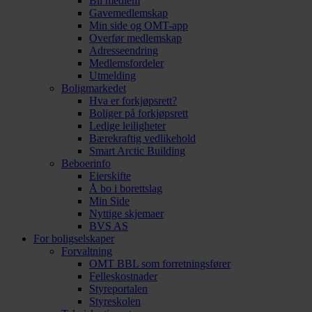
Bli medlem
Gavemedlemskap
Min side og OMT-app
Overfør medlemskap
Adresseendring
Medlemsfordeler
Utmelding
Boligmarkedet
Hva er forkjøpsrett?
Boliger på forkjøpsrett
Ledige leiligheter
Bærekraftig vedlikehold
Smart Arctic Building
Beboerinfo
Eierskifte
Å bo i borettslag
Min Side
Nyttige skjemaer
BVS AS
For boligselskaper
Forvaltning
OMT BBL som forretningsfører
Felleskostnader
Styreportalen
Styreskolen