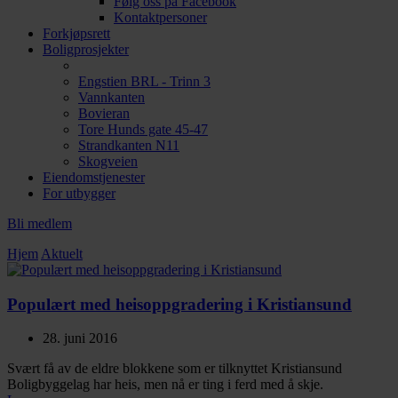
Følg oss på Facebook
Kontaktpersoner
Forkjøpsrett
Boligprosjekter
Engstien BRL - Trinn 3
Vannkanten
Bovieran
Tore Hunds gate 45-47
Strandkanten N11
Skogveien
Eiendomstjenester
For utbygger
Bli medlem
Hjem
Aktuelt
Populært med heisoppgradering i Kristiansund
28. juni 2016
Svært få av de eldre blokkene som er tilknyttet Kristiansund
Boligbyggelag har heis, men nå er ting i ferd med å skje.