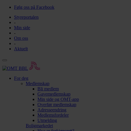
Følg oss på Facebook
Styreportalen
-
Min side
-
Om oss
-
Aktuelt
For deg
Medlemskap
Bli medlem
Gavemedlemskap
Min side og OMT-app
Overfør medlemskap
Adresseendring
Medlemsfordeler
Utmelding
Boligmarkedet
Hva er forkjøpsrett?