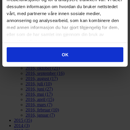
2026
(83)
2025
(126)
dessuten informasjon om hvordan du bruker nettstedet
2024
(134)
vårt, med partnerne våre innen sosiale medier,
2023
(83)
annonsering og analysearbeid, som kan kombinere den
2022
(24)
2021
(21)
med annen informasjon du har gjort tilgjengelig for dem,
2020
(17)
eller som de har samlet inn gjennom din bruk av
2019
(77)
tjenestene deres.
2018
(91)
2017
(141)
2016
(185)
OK
2016, desember
(23)
2016, november
(15)
2016, oktober
(21)
2016, september
(16)
2016, august
(17)
2016, juli
(10)
2016, juni
(27)
2016, mai
(17)
2016, april
(15)
2016, mars
(7)
2016, februar
(10)
2016, januar
(7)
2015
(35)
2014
(3)