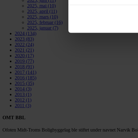
2025, juni
(11)
2025, mai
(10)
2025, april
(11)
2025, mars
(10)
2025, februar
(16)
2025, januar
(7)
2024
(134)
2023
(83)
2022
(24)
2021
(21)
2020
(17)
2019
(77)
2018
(91)
2017
(141)
2016
(185)
2015
(35)
2014
(3)
2013
(1)
2012
(1)
2011
(3)
OMT BBL
Ofoten Midt-Troms Boligbyggelag ble stiftet under navnet Narvik Bol