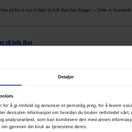
ems på for at nye boliger til folk flest kan bygges. – Dette er dramati
til folk flest
t vanlige folk som betaler prisen. NBBL advarer mot at regjeringens fors
Detaljer
ookies
 for å gi innhold og annonser et personlig preg, for å levere sos
deler dessuten informasjon om hvordan du bruker nettstedet vårt,
og analysearbeid, som kan kombinere den med annen informasjon d
 inn gjennom din bruk av tjenestene deres.