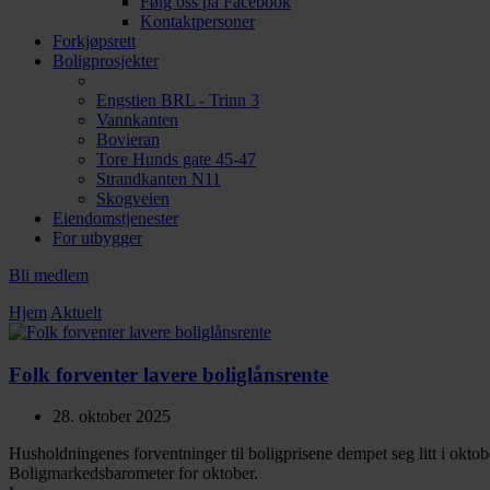
Følg oss på Facebook
Kontaktpersoner
Forkjøpsrett
Boligprosjekter
Engstien BRL - Trinn 3
Vannkanten
Bovieran
Tore Hunds gate 45-47
Strandkanten N11
Skogveien
Eiendomstjenester
For utbygger
Bli medlem
Hjem
Aktuelt
Folk forventer lavere boliglånsrente
28. oktober 2025
Husholdningenes forventninger til boligprisene dempet seg litt i oktobe
Boligmarkedsbarometer for oktober.