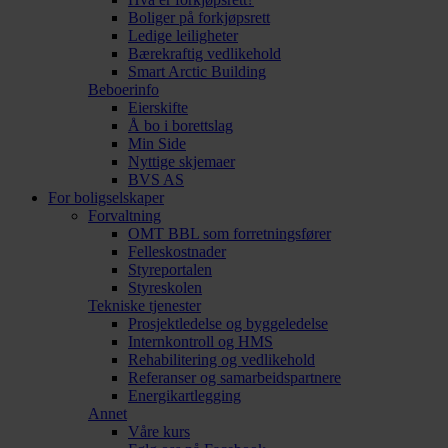
Boliger på forkjøpsrett
Ledige leiligheter
Bærekraftig vedlikehold
Smart Arctic Building
Beboerinfo
Eierskifte
Å bo i borettslag
Min Side
Nyttige skjemaer
BVS AS
For boligselskaper
Forvaltning
OMT BBL som forretningsfører
Felleskostnader
Styreportalen
Styreskolen
Tekniske tjenester
Prosjektledelse og byggeledelse
Internkontroll og HMS
Rehabilitering og vedlikehold
Referanser og samarbeidspartnere
Energikartlegging
Annet
Våre kurs