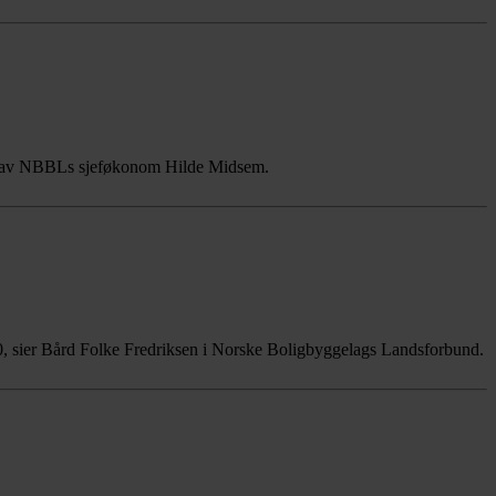
nen av NBBLs sjeføkonom Hilde Midsem.
2030, sier Bård Folke Fredriksen i Norske Boligbyggelags Landsforbund.