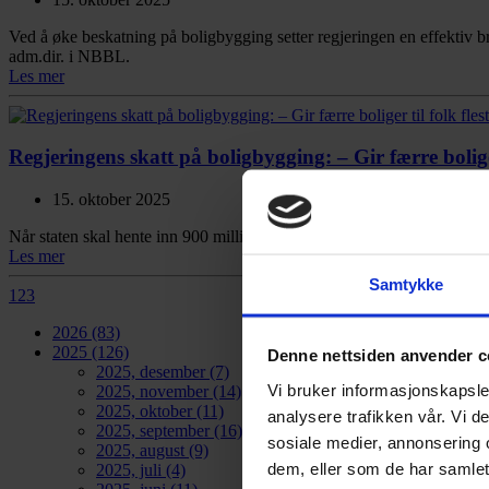
Ved å øke beskatning på boligbygging setter regjeringen en effektiv br
adm.dir. i NBBL.
Les mer
Regjeringens skatt på boligbygging: – Gir færre boliger 
15. oktober 2025
Når staten skal hente inn 900 millioner kroner fra boligbygging, er de
Les mer
Samtykke
1
2
3
2026
(83)
2025
(126)
Denne nettsiden anvender c
2025, desember
(7)
Vi bruker informasjonskapsler
2025, november
(14)
2025, oktober
(11)
analysere trafikken vår. Vi 
2025, september
(16)
sosiale medier, annonsering 
2025, august
(9)
dem, eller som de har samlet
2025, juli
(4)