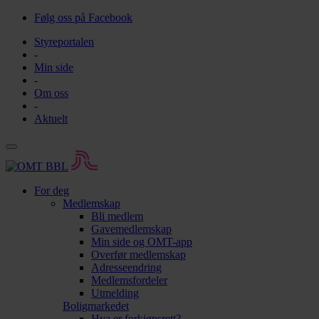
Følg oss på Facebook
Styreportalen
-
Min side
-
Om oss
-
Aktuelt
For deg
Medlemskap
Bli medlem
Gavemedlemskap
Min side og OMT-app
Overfør medlemskap
Adresseendring
Medlemsfordeler
Utmelding
Boligmarkedet
Hva er forkjøpsrett?