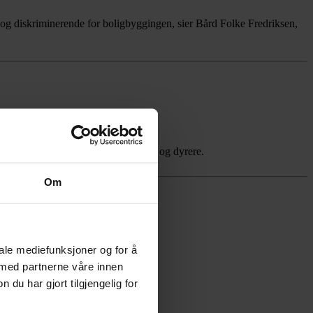
sk og diskriminerende for boligbyggingen, sier Bård Folke Fredriksen,
lag vil gjøre nye boliger både færre og dyrere.
Om
iale mediefunksjoner og for å
 med partnerne våre innen
u har gjort tilgjengelig for