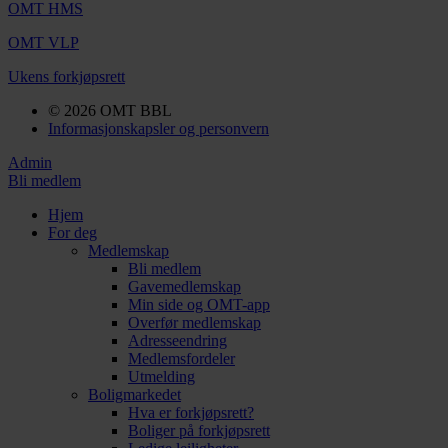
OMT HMS
OMT VLP
Ukens forkjøpsrett
© 2026 OMT BBL
Informasjonskapsler og personvern
Admin
Bli medlem
Hjem
For deg
Medlemskap
Bli medlem
Gavemedlemskap
Min side og OMT-app
Overfør medlemskap
Adresseendring
Medlemsfordeler
Utmelding
Boligmarkedet
Hva er forkjøpsrett?
Boliger på forkjøpsrett