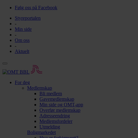
Følg oss på Facebook
Styreportalen
-
Min side
-
Om oss
-
Aktuelt
For deg
Medlemskap
Bli medlem
Gavemedlemskap
Min side og OMT-app
Overfør medlemskap
Adresseendring
Medlemsfordeler
Utmelding
Boligmarkedet
Hva er forkjøpsrett?