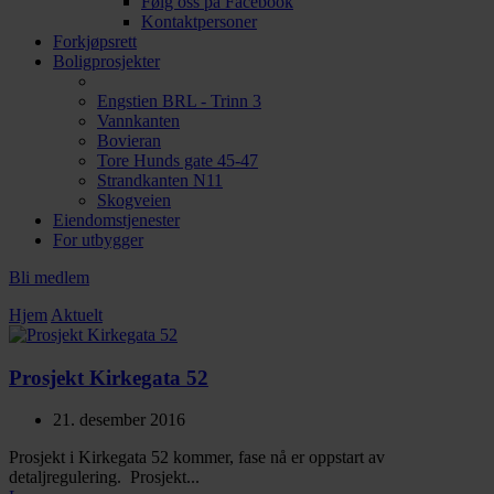
Følg oss på Facebook
Kontaktpersoner
Forkjøpsrett
Boligprosjekter
Engstien BRL - Trinn 3
Vannkanten
Bovieran
Tore Hunds gate 45-47
Strandkanten N11
Skogveien
Eiendomstjenester
For utbygger
Bli medlem
Hjem
Aktuelt
Prosjekt Kirkegata 52
21. desember 2016
Prosjekt i Kirkegata 52 kommer, fase nå er oppstart av
detaljregulering. Prosjekt...