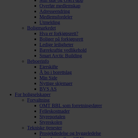
Min side og OMT-app
Overfør medlemskap
Adresseendring
Medlemsfordeler
Utmelding
Boligmarkedet
Hva er forkjøpsrett?
Boliger på forkjøpsrett
Ledige leiligheter
Bærekraftig vedlikehold
Smart Arctic Building
Beboerinfo
Eierskifte
Å bo i borettslag
Min Side
Nyttige skjemaer
BVS AS
For boligselskaper
Forvaltning
OMT BBL som forretningsfører
Felleskostnader
Styreportalen
Styreskolen
Tekniske tjenester
Prosjektledelse og byggeledelse