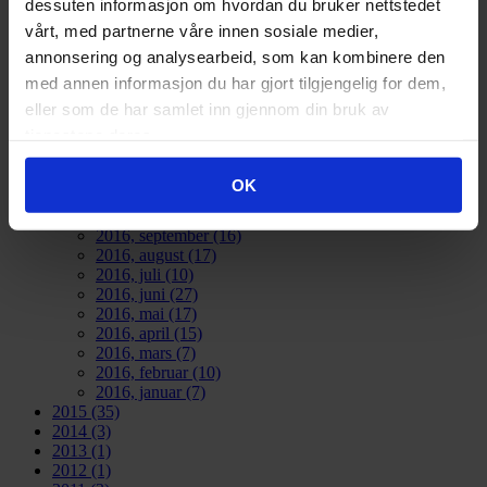
2024
(134)
dessuten informasjon om hvordan du bruker nettstedet
2023
(83)
vårt, med partnerne våre innen sosiale medier,
2022
(24)
annonsering og analysearbeid, som kan kombinere den
2021
(21)
2020
(17)
med annen informasjon du har gjort tilgjengelig for dem,
2019
(77)
eller som de har samlet inn gjennom din bruk av
2018
(91)
tjenestene deres.
2017
(141)
2016
(185)
2016, desember
(23)
OK
2016, november
(15)
2016, oktober
(21)
2016, september
(16)
2016, august
(17)
2016, juli
(10)
2016, juni
(27)
2016, mai
(17)
2016, april
(15)
2016, mars
(7)
2016, februar
(10)
2016, januar
(7)
2015
(35)
2014
(3)
2013
(1)
2012
(1)