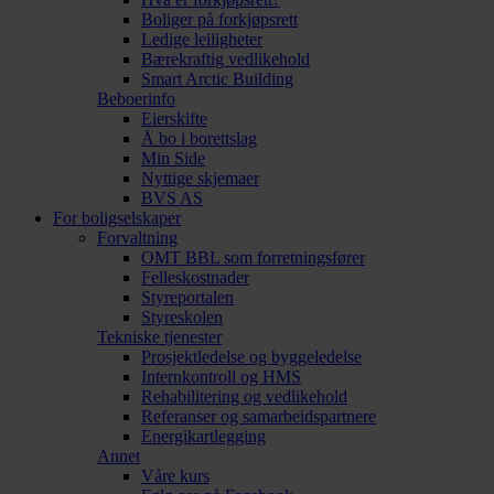
Boliger på forkjøpsrett
Ledige leiligheter
Bærekraftig vedlikehold
Smart Arctic Building
Beboerinfo
Eierskifte
Å bo i borettslag
Min Side
Nyttige skjemaer
BVS AS
For boligselskaper
Forvaltning
OMT BBL som forretningsfører
Felleskostnader
Styreportalen
Styreskolen
Tekniske tjenester
Prosjektledelse og byggeledelse
Internkontroll og HMS
Rehabilitering og vedlikehold
Referanser og samarbeidspartnere
Energikartlegging
Annet
Våre kurs