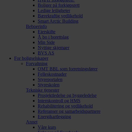
Boliger på forkjøpsrett
Ledige leiligheter
Bærekraftig vedlikehold
Smart Arctic Building
Beboerinfo
Eierskifte
Å bo i borettslag
Min Side
Nyttige skjemaer
BVS AS
For boligselskaper
Forvaltning
OMT BBL som forretningsfører
Felleskostnader
Styreportalen
Styreskolen
Tekniske tjenester
Prosjektledelse og byggeledelse
Internkontroll og HMS
Rehabilitering og vedlikehold
Referanser og samarbeidspartnere
Energikartlegging
Annet
Våre kurs