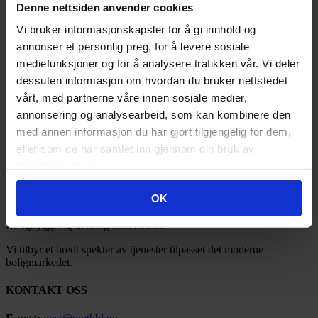
2023
(83)
Denne nettsiden anvender cookies
2022
(24)
2021
(21)
Vi bruker informasjonskapsler for å gi innhold og
2020
(17)
annonser et personlig preg, for å levere sosiale
2019
(77)
mediefunksjoner og for å analysere trafikken vår. Vi deler
2018
(91)
2017
(141)
dessuten informasjon om hvordan du bruker nettstedet
2016
(185)
vårt, med partnerne våre innen sosiale medier,
2015
(35)
annonsering og analysearbeid, som kan kombinere den
2014
(3)
2013
(1)
med annen informasjon du har gjort tilgjengelig for dem,
2012
(1)
eller som de har samlet inn gjennom din bruk av
2011
(3)
tjenestene deres.
OMT BBL
OK
Ofoten Midt-Troms Boligbyggelag ble stiftet under navnet Narvik
Boligbyggelag så tidlig som i 1946.
Vi tilbyr et bredt spekter av tjenester tilpasset det moderne
boligmarkedet.
KONTAKT OSS