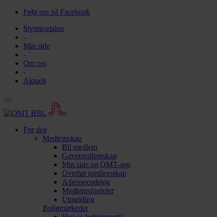
Følg oss på Facebook
Styreportalen
-
Min side
-
Om oss
-
Aktuelt
For deg
Medlemskap
Bli medlem
Gavemedlemskap
Min side og OMT-app
Overfør medlemskap
Adresseendring
Medlemsfordeler
Utmelding
Boligmarkedet
Hva er forkjøpsrett?