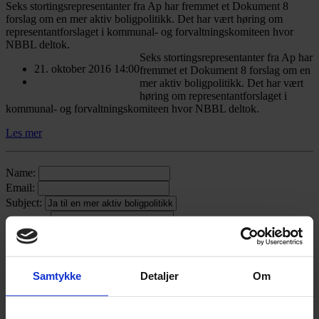
Seks stortingsrepresentanter fra Ap har fremmet et Dokument 8
forslag om en mer aktiv boligpolitikk. Det har vært høring om
representantforslaget i kommunal- og forvaltningskomiteen hvor
NBBL deltok.
Seks stortingsrepresentanter fra Ap har
21. oktober 2016 14:00
fremmet et Dokument 8 forslag om en
mer aktiv boligpolitikk. Det har vært
høring om representantforslaget i
kommunal- og forvaltningskomiteen hvor NBBL deltok.
Les mer
Name:
Email:
Subject:
Message:
x
Samtykke
Detaljer
Om
2026
(83)
2025
(126)
2024
(134)