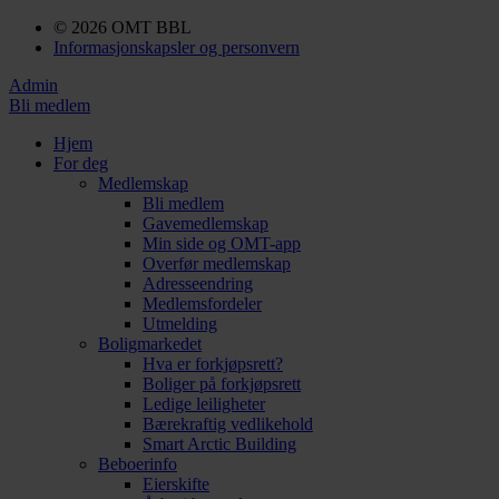
© 2026 OMT BBL
Informasjonskapsler og personvern
Admin
Bli medlem
Hjem
For deg
Medlemskap
Bli medlem
Gavemedlemskap
Min side og OMT-app
Overfør medlemskap
Adresseendring
Medlemsfordeler
Utmelding
Boligmarkedet
Hva er forkjøpsrett?
Boliger på forkjøpsrett
Ledige leiligheter
Bærekraftig vedlikehold
Smart Arctic Building
Beboerinfo
Eierskifte