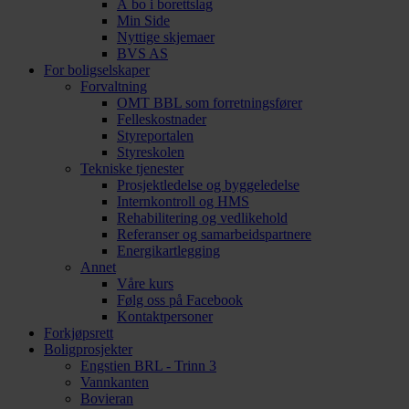
Å bo i borettslag
Min Side
Nyttige skjemaer
BVS AS
For boligselskaper
Forvaltning
OMT BBL som forretningsfører
Felleskostnader
Styreportalen
Styreskolen
Tekniske tjenester
Prosjektledelse og byggeledelse
Internkontroll og HMS
Rehabilitering og vedlikehold
Referanser og samarbeidspartnere
Energikartlegging
Annet
Våre kurs
Følg oss på Facebook
Kontaktpersoner
Forkjøpsrett
Boligprosjekter
Engstien BRL - Trinn 3
Vannkanten
Bovieran