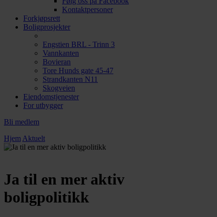
Følg oss på Facebook
Kontaktpersoner
Forkjøpsrett
Boligprosjekter
Engstien BRL - Trinn 3
Vannkanten
Bovieran
Tore Hunds gate 45-47
Strandkanten N11
Skogveien
Eiendomstjenester
For utbygger
Bli medlem
Hjem
Aktuelt
Ja til en mer aktiv
boligpolitikk