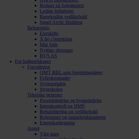
Boliger på forkjøpsrett
Ledige leiligheter
Bærekraftig vedlikehold
Smart Arctic Building
Beboerinfo
Eierskifte
Å bo i borettslag
Min Side
Nyttige skjemaer
BVS AS
For boligselskaper
Forvaltning
OMT BBL som forretningsfører
Felleskostnader
Styreportalen
Styreskolen
Tekniske tjenester
Prosjektledelse og byggeledelse
Internkontroll og HMS
Rehabilitering og vedlikehold
Referanser og samarbeidspartnere
Energikartlegging
Annet
Våre kurs