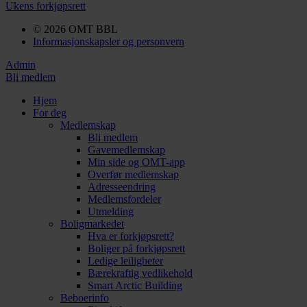
Ukens forkjøpsrett
© 2026 OMT BBL
Informasjonskapsler og personvern
Admin
Bli medlem
Hjem
For deg
Medlemskap
Bli medlem
Gavemedlemskap
Min side og OMT-app
Overfør medlemskap
Adresseendring
Medlemsfordeler
Utmelding
Boligmarkedet
Hva er forkjøpsrett?
Boliger på forkjøpsrett
Ledige leiligheter
Bærekraftig vedlikehold
Smart Arctic Building
Beboerinfo