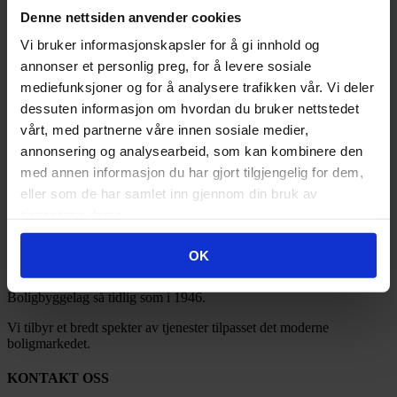
2024
(134)
Denne nettsiden anvender cookies
2023
(83)
2022
(24)
Vi bruker informasjonskapsler for å gi innhold og
2021
(21)
annonser et personlig preg, for å levere sosiale
2020
(17)
2019
(77)
mediefunksjoner og for å analysere trafikken vår. Vi deler
2018
(91)
dessuten informasjon om hvordan du bruker nettstedet
2017
(141)
vårt, med partnerne våre innen sosiale medier,
2016
(185)
2015
(35)
annonsering og analysearbeid, som kan kombinere den
2014
(3)
med annen informasjon du har gjort tilgjengelig for dem,
2013
(1)
eller som de har samlet inn gjennom din bruk av
2012
(1)
2011
(3)
tjenestene deres.
OMT BBL
OK
Ofoten Midt-Troms Boligbyggelag ble stiftet under navnet Narvik
Boligbyggelag så tidlig som i 1946.
Vi tilbyr et bredt spekter av tjenester tilpasset det moderne
boligmarkedet.
KONTAKT OSS