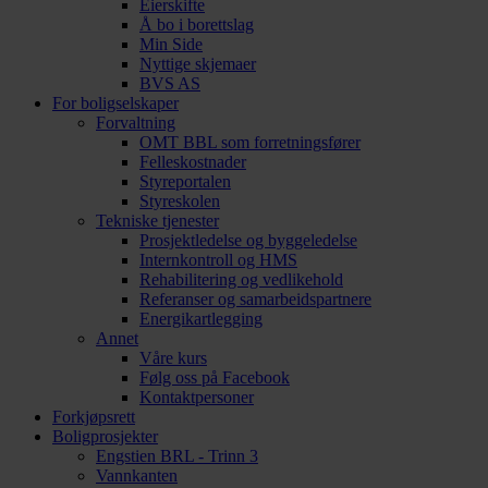
Eierskifte
Å bo i borettslag
Min Side
Nyttige skjemaer
BVS AS
For boligselskaper
Forvaltning
OMT BBL som forretningsfører
Felleskostnader
Styreportalen
Styreskolen
Tekniske tjenester
Prosjektledelse og byggeledelse
Internkontroll og HMS
Rehabilitering og vedlikehold
Referanser og samarbeidspartnere
Energikartlegging
Annet
Våre kurs
Følg oss på Facebook
Kontaktpersoner
Forkjøpsrett
Boligprosjekter
Engstien BRL - Trinn 3
Vannkanten