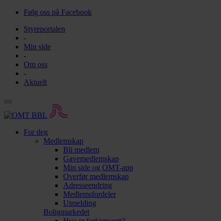
Følg oss på Facebook
Styreportalen
-
Min side
-
Om oss
-
Aktuelt
For deg
Medlemskap
Bli medlem
Gavemedlemskap
Min side og OMT-app
Overfør medlemskap
Adresseendring
Medlemsfordeler
Utmelding
Boligmarkedet
Hva er forkjøpsrett?