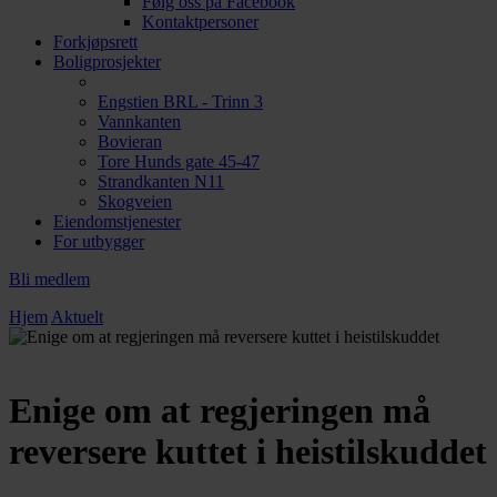
Følg oss på Facebook
Kontaktpersoner
Forkjøpsrett
Boligprosjekter
Engstien BRL - Trinn 3
Vannkanten
Bovieran
Tore Hunds gate 45-47
Strandkanten N11
Skogveien
Eiendomstjenester
For utbygger
Bli medlem
Hjem
Aktuelt
Enige om at regjeringen må
reversere kuttet i heistilskuddet