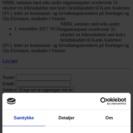
NBBL sammen med seks andre organisasjoner overleverte 31.
oktober en fellesuttalelse mot kutt i heistilskuddet til Karin Andersen
(SV), leder av kommunal- og forvaltningskomiteen på Stortinget og
Ola Elvestuen, nestleder i Venstre.
NBBL sammen med seks andre
1. november 2017 10:54
organisasjoner overleverte 31.
oktober en fellesuttalelse mot kutt i
heistilskuddet til Karin Andersen
(SV), leder av kommunal- og forvaltningskomiteen på Stortinget og
Ola Elvestuen, nestleder i Venstre.
Les mer
Name:
Email:
Subject:
Message:
x
Samtykke
Detaljer
Om
2026
(83)
2025
(126)