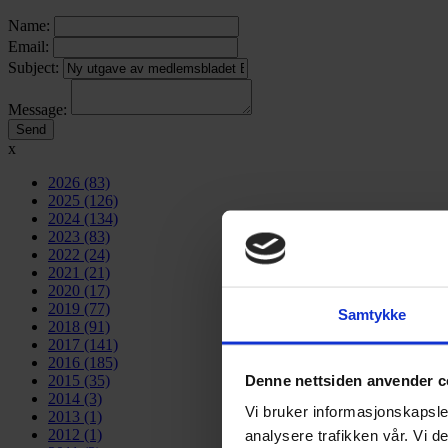
Name:
Email:
Subject:
Message:
x
2026
(83)
2025
(126)
2024
(134)
2023
(83)
2022
(24)
2021
(21)
2020
(17)
2019
(77)
Samtykke
2018
(91)
2017
(141)
2016
(185)
Denne nettsiden anvender c
2015
(35)
2014
(3)
Vi bruker informasjonskapsler
2013
(1)
2012
(1)
analysere trafikken vår. Vi 