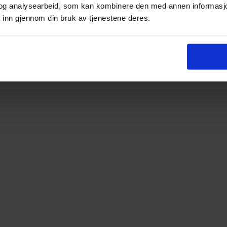
og analysearbeid, som kan kombinere den med annen informasjon d
 inn gjennom din bruk av tjenestene deres.
igbyggelag så tidlig som i 1946.
det.