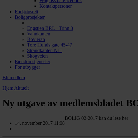
Følg oss på Facebook
Kontaktpersoner
Forkjøpsrett
Boligprosjekter
Engstien BRL - Trinn 3
Vannkanten
Bovieran
Tore Hunds gate 45-47
Strandkanten N11
Skogveien
Eiendomstjenester
For utbygger
Bli medlem
Hjem
Aktuelt
Ny utgave av medlemsbladet 
BOLIG 02-2017 kan du lese her
14. november 2017 11:08