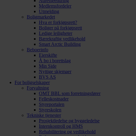
Adresseendring
Medlemsfordeler
Utmelding
Boligmarkedet
Hva er forkjøpsrett?
Boliger på forkjøpsrett
Ledige leiligheter
Bærekraftig vedlikehold
Smart Arctic Building
Beboerinfo
Eierskifte
Å bo i borettslag
Min Side
Nyttige skjemaer
BVS AS
For boligselskaper
Forvaltning
OMT BBL som forretningsfører
Felleskostnader
Styreportalen
Styreskolen
Tekniske tjenester
Prosjektledelse og byggeledelse
Internkontroll og HMS
Rehabilitering og vedlikehold