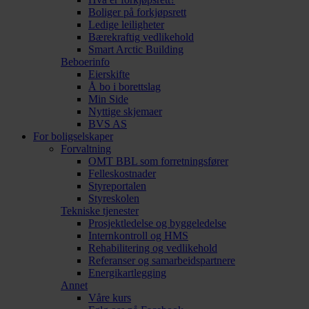
Boliger på forkjøpsrett
Ledige leiligheter
Bærekraftig vedlikehold
Smart Arctic Building
Beboerinfo
Eierskifte
Å bo i borettslag
Min Side
Nyttige skjemaer
BVS AS
For boligselskaper
Forvaltning
OMT BBL som forretningsfører
Felleskostnader
Styreportalen
Styreskolen
Tekniske tjenester
Prosjektledelse og byggeledelse
Internkontroll og HMS
Rehabilitering og vedlikehold
Referanser og samarbeidspartnere
Energikartlegging
Annet
Våre kurs