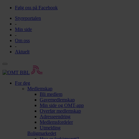
Følg oss på Facebook
Styreportalen
-
Min side
-
Om oss
-
Aktuelt
For deg
Medlemskap
Bli medlem
Gavemedlemskap
Min side og OMT-app
Overfør medlemskap
Adresseendring
Medlemsfordeler
Utmelding
Boligmarkedet
Hva er forkjøpsrett?