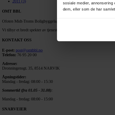
2011
(3)
sosiale medier, annonsering 
dem, eller som de har samlet
OMT BBL
Ofoten Midt-Troms Boligbyggelag ble stiftet under navnet Narvik Bol
Vi tilbyr et bredt spekter av tjenester tilpasset det moderne boligmarke
KONTAKT OSS
E-post:
post@omtbbl.no
Telefon:
76 95 20 00
Adresse:
Dronningensgt. 35, 8514 NARVIK
Åpningstider:
Mandag - fredag: 08:00 - 15:30
Sommertid (fra 01.05 - 31.08)
:
Mandag - fredag: 08:00 - 15:00
SNARVEIER