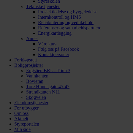
Styreskolen
Tekniske tjenester
Prosjektledelse og byggeledelse
Internkontroll og HMS
Rehabilitering og vedlikehold
Referanser og samarbeidspartnere
Energikartlegging
Annet
Våre kurs
Følg oss på Facebook
Kontaktpersoner
Forkjøpsrett
Boligprosjekter
Engstien BRL - Trinn 3
Vannkanten
Bovieran
Tore Hunds gate 45-47
Strandkanten N11
Skogveien
Eiendomstjenester
For utbygger
Om oss
Aktuelt
Styreportalen
Min side