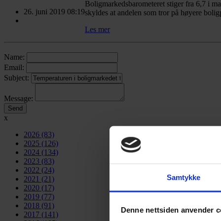
Boligmarkedsbarometeret stiger fra 6,7 i ma
26. juni 2019 08:19
skyldes at andelen som tror på høyere boligpr
Les mer
Name:
Email:
Subject:
Message:
x
2026
(83)
2025
(126)
2024
(134)
2023
(83)
2022
(24)
Samtykke
2021
(21)
2020
(17)
2019
(77)
2018
(91)
Denne nettsiden anvender c
2017
(141)