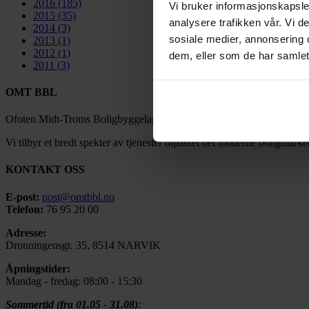
2016
(185)
Vi bruker informasjonskapsler
2015
(35)
analysere trafikken vår. Vi 
2014
(3)
sosiale medier, annonsering 
2013
(1)
2012
(1)
dem, eller som de har samlet
2011
(3)
OMT BBL
Ofoten Midt-Troms Boligbyggelag ble stiftet under navnet Narvik Bol
Vi tilbyr et bredt spekter av tjenester tilpasset det moderne boligmarke
KONTAKT OSS
E-post:
post@omtbbl.no
Telefon:
76 95 20 00
Adresse:
Dronningensgt. 35, 8514 NARVIK
Åpningstider:
Mandag - fredag: 08:00 - 15:30
Sommertid (fra 01.05 - 31.08)
: