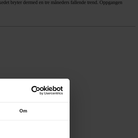
rkedet bryter dermed en tre måneders fallende trend. Oppgangen
Om