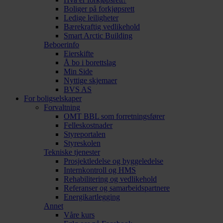
Boliger på forkjøpsrett
Ledige leiligheter
Bærekraftig vedlikehold
Smart Arctic Building
Beboerinfo
Eierskifte
Å bo i borettslag
Min Side
Nyttige skjemaer
BVS AS
For boligselskaper
Forvaltning
OMT BBL som forretningsfører
Felleskostnader
Styreportalen
Styreskolen
Tekniske tjenester
Prosjektledelse og byggeledelse
Internkontroll og HMS
Rehabilitering og vedlikehold
Referanser og samarbeidspartnere
Energikartlegging
Annet
Våre kurs