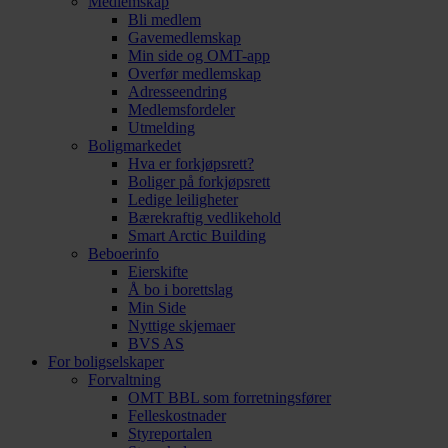
Medlemskap
Bli medlem
Gavemedlemskap
Min side og OMT-app
Overfør medlemskap
Adresseendring
Medlemsfordeler
Utmelding
Boligmarkedet
Hva er forkjøpsrett?
Boliger på forkjøpsrett
Ledige leiligheter
Bærekraftig vedlikehold
Smart Arctic Building
Beboerinfo
Eierskifte
Å bo i borettslag
Min Side
Nyttige skjemaer
BVS AS
For boligselskaper
Forvaltning
OMT BBL som forretningsfører
Felleskostnader
Styreportalen