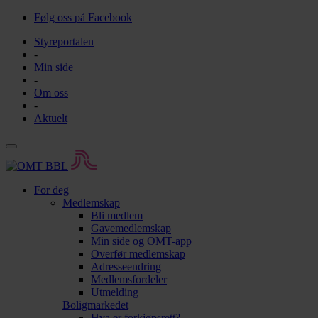
Følg oss på Facebook
Styreportalen
-
Min side
-
Om oss
-
Aktuelt
For deg
Medlemskap
Bli medlem
Gavemedlemskap
Min side og OMT-app
Overfør medlemskap
Adresseendring
Medlemsfordeler
Utmelding
Boligmarkedet
Hva er forkjøpsrett?