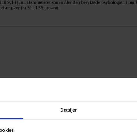
i til 9,1 i juni. Barometeret som måler den beryktede psykologien i ma
iser øker fra 51 til 55 prosent.
Detaljer
ookies