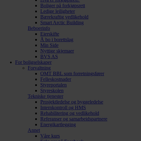
Boliger på forkjøpsrett
Ledige leiligheter
Bærekraftig vedlikehold
Smart Arctic Building
Beboerinfo
Eierskifte
Å bo i borettslag
Min Side
Nyttige skjemaer
BVS AS
For boligselskaper
Forvaltning
OMT BBL som forretningsfører
Felleskostnader
Styreportalen
Styreskolen
Tekniske tjenester
Prosjektledelse og byggeledelse
Internkontroll og HMS
Rehabilitering og vedlikehold
Referanser og samarbeidspartnere
Energikartlegging
Annet
Våre kurs