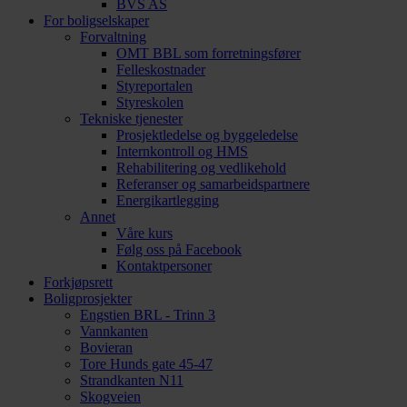
BVS AS
For boligselskaper
Forvaltning
OMT BBL som forretningsfører
Felleskostnader
Styreportalen
Styreskolen
Tekniske tjenester
Prosjektledelse og byggeledelse
Internkontroll og HMS
Rehabilitering og vedlikehold
Referanser og samarbeidspartnere
Energikartlegging
Annet
Våre kurs
Følg oss på Facebook
Kontaktpersoner
Forkjøpsrett
Boligprosjekter
Engstien BRL - Trinn 3
Vannkanten
Bovieran
Tore Hunds gate 45-47
Strandkanten N11
Skogveien