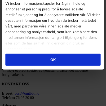
2020
(17)
Vi bruker informasjonskapsler for å gi innhold og
2019
(77)
annonser et personlig preg, for å levere sosiale
2018
(91)
2017
(141)
mediefunksjoner og for å analysere trafikken vår. Vi deler
2016
(185)
dessuten informasjon om hvordan du bruker nettstedet
2015
(35)
vårt, med partnerne våre innen sosiale medier,
2014
(3)
2013
(1)
annonsering og analysearbeid, som kan kombinere den
2012
(1)
med annen informasjon du har gjort tilgjengelig for dem,
2011
(3)
eller som de har samlet inn gjennom din bruk av
tjenestene deres.
OMT BBL
Ofoten Midt-Troms Boligbyggelag ble stiftet under navnet Narvik
OK
Boligbyggelag så tidlig som i 1946.
Vi tilbyr et bredt spekter av tjenester tilpasset det moderne
boligmarkedet.
KONTAKT OSS
E-post:
post@omtbbl.no
Telefon:
76 95 20 00
Adresse: