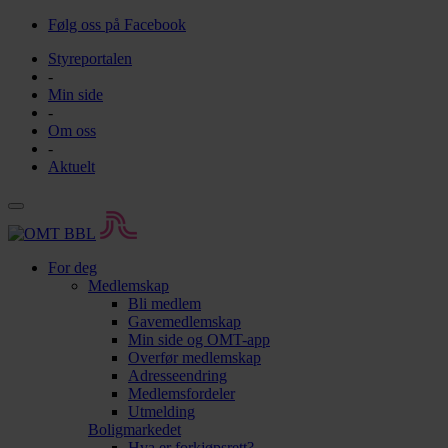
Følg oss på Facebook
Styreportalen
-
Min side
-
Om oss
-
Aktuelt
For deg
Medlemskap
Bli medlem
Gavemedlemskap
Min side og OMT-app
Overfør medlemskap
Adresseendring
Medlemsfordeler
Utmelding
Boligmarkedet
Hva er forkjøpsrett?