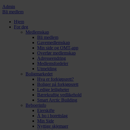
Admin
Bli medlem
Hjem
For deg
Medlemskap
Bli medlem
Gavemedlemskap
Min side og OMT-app
Overfør medlemskap
Adresseendring
Medlemsfordeler
Utmelding
Boligmarkedet
Hva er forkjøpsrett?
Boliger på forkjøpsrett
Ledige leiligheter
Bærekraftig vedlikehold
Smart Arctic Building
Beboerinfo
Eierskifte
Å bo i borettslag
Min Side
Nyttige skjemaer