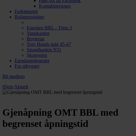
Følg oss på Facebook
Kontaktpersoner
Forkjøpsrett
Boligprosjekter
Engstien BRL - Trinn 3
Vannkanten
Bovieran
Tore Hunds gate 45-47
Strandkanten N11
Skogveien
Eiendomstjenester
For utbygger
Bli medlem
Hjem
Aktuelt
Gjenåpning OMT BBL med
begrenset åpningstid