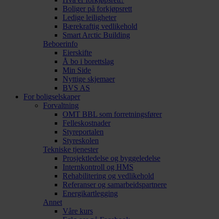
Boliger på forkjøpsrett
Ledige leiligheter
Bærekraftig vedlikehold
Smart Arctic Building
Beboerinfo
Eierskifte
Å bo i borettslag
Min Side
Nyttige skjemaer
BVS AS
For boligselskaper
Forvaltning
OMT BBL som forretningsfører
Felleskostnader
Styreportalen
Styreskolen
Tekniske tjenester
Prosjektledelse og byggeledelse
Internkontroll og HMS
Rehabilitering og vedlikehold
Referanser og samarbeidspartnere
Energikartlegging
Annet
Våre kurs