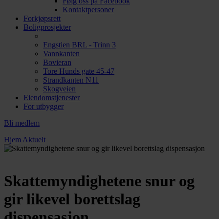
Følg oss på Facebook
Kontaktpersoner
Forkjøpsrett
Boligprosjekter
Engstien BRL - Trinn 3
Vannkanten
Bovieran
Tore Hunds gate 45-47
Strandkanten N11
Skogveien
Eiendomstjenester
For utbygger
Bli medlem
Hjem
Aktuelt
Skattemyndighetene snur og
gir likevel borettslag
dispensasjon