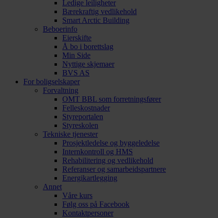
Ledige leiligheter
Bærekraftig vedlikehold
Smart Arctic Building
Beboerinfo
Eierskifte
Å bo i borettslag
Min Side
Nyttige skjemaer
BVS AS
For boligselskaper
Forvaltning
OMT BBL som forretningsfører
Felleskostnader
Styreportalen
Styreskolen
Tekniske tjenester
Prosjektledelse og byggeledelse
Internkontroll og HMS
Rehabilitering og vedlikehold
Referanser og samarbeidspartnere
Energikartlegging
Annet
Våre kurs
Følg oss på Facebook
Kontaktpersoner