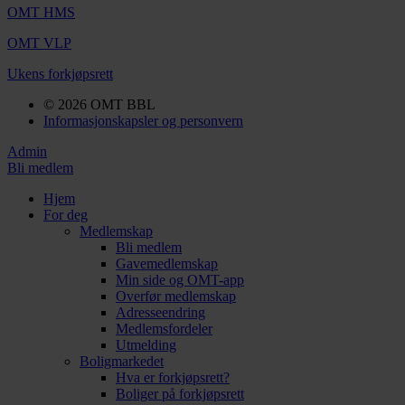
OMT HMS
OMT VLP
Ukens forkjøpsrett
© 2026 OMT BBL
Informasjonskapsler og personvern
Admin
Bli medlem
Hjem
For deg
Medlemskap
Bli medlem
Gavemedlemskap
Min side og OMT-app
Overfør medlemskap
Adresseendring
Medlemsfordeler
Utmelding
Boligmarkedet
Hva er forkjøpsrett?
Boliger på forkjøpsrett