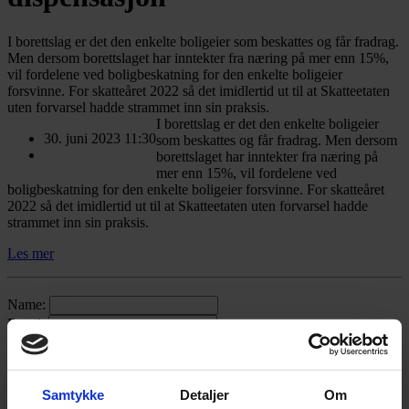
I borettslag er det den enkelte boligeier som beskattes og får fradrag.
Men dersom borettslaget har inntekter fra næring på mer enn 15%,
vil fordelene ved boligbeskatning for den enkelte boligeier
forsvinne. For skatteåret 2022 så det imidlertid ut til at Skatteetaten
uten forvarsel hadde strammet inn sin praksis.
I borettslag er det den enkelte boligeier
30. juni 2023 11:30
som beskattes og får fradrag. Men dersom
borettslaget har inntekter fra næring på
mer enn 15%, vil fordelene ved
boligbeskatning for den enkelte boligeier forsvinne. For skatteåret
2022 så det imidlertid ut til at Skatteetaten uten forvarsel hadde
strammet inn sin praksis.
Les mer
Name:
Email:
Subject:
Message:
Samtykke
Detaljer
Om