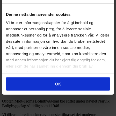
x
2026
(83)
Denne nettsiden anvender cookies
2025
(126)
2024
(134)
Vi bruker informasjonskapsler for å gi innhold og
2023
(83)
annonser et personlig preg, for å levere sosiale
2022
(24)
2021
(21)
mediefunksjoner og for å analysere trafikken vår. Vi deler
2020
(17)
dessuten informasjon om hvordan du bruker nettstedet
2019
(77)
vårt, med partnerne våre innen sosiale medier,
2018
(91)
2017
(141)
annonsering og analysearbeid, som kan kombinere den
2016
(185)
med annen informasjon du har gjort tilgjengelig for dem,
2015
(35)
eller som de har samlet inn gjennom din bruk av
2014
(3)
2013
(1)
tjenestene deres.
2012
(1)
2011
(3)
OK
OMT BBL
Ofoten Midt-Troms Boligbyggelag ble stiftet under navnet Narvik
Boligbyggelag så tidlig som i 1946.
Vi tilbyr et bredt spekter av tjenester tilpasset det moderne