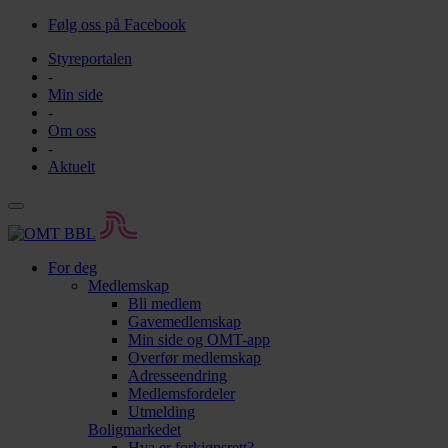
Følg oss på Facebook
Styreportalen
-
Min side
-
Om oss
-
Aktuelt
For deg
Medlemskap
Bli medlem
Gavemedlemskap
Min side og OMT-app
Overfør medlemskap
Adresseendring
Medlemsfordeler
Utmelding
Boligmarkedet
Hva er forkjøpsrett?