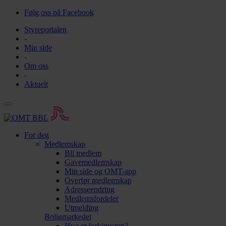
Følg oss på Facebook
Styreportalen
-
Min side
-
Om oss
-
Aktuelt
For deg
Medlemskap
Bli medlem
Gavemedlemskap
Min side og OMT-app
Overfør medlemskap
Adresseendring
Medlemsfordeler
Utmelding
Boligmarkedet
Hva er forkjøpsrett?