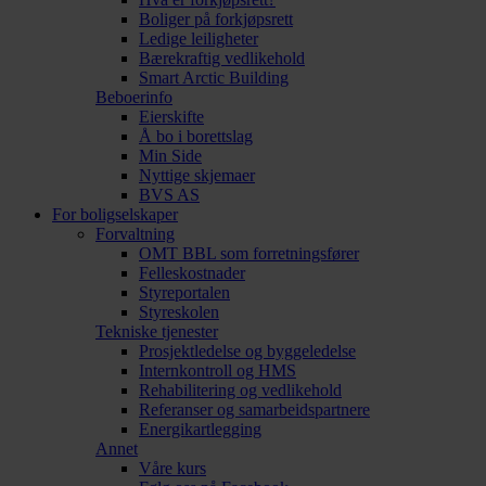
Boliger på forkjøpsrett
Ledige leiligheter
Bærekraftig vedlikehold
Smart Arctic Building
Beboerinfo
Eierskifte
Å bo i borettslag
Min Side
Nyttige skjemaer
BVS AS
For boligselskaper
Forvaltning
OMT BBL som forretningsfører
Felleskostnader
Styreportalen
Styreskolen
Tekniske tjenester
Prosjektledelse og byggeledelse
Internkontroll og HMS
Rehabilitering og vedlikehold
Referanser og samarbeidspartnere
Energikartlegging
Annet
Våre kurs