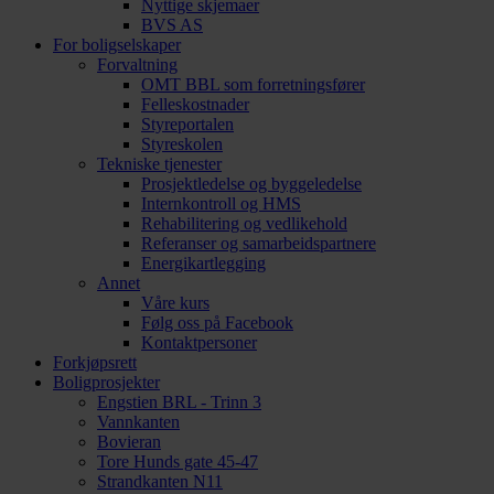
Nyttige skjemaer
BVS AS
For boligselskaper
Forvaltning
OMT BBL som forretningsfører
Felleskostnader
Styreportalen
Styreskolen
Tekniske tjenester
Prosjektledelse og byggeledelse
Internkontroll og HMS
Rehabilitering og vedlikehold
Referanser og samarbeidspartnere
Energikartlegging
Annet
Våre kurs
Følg oss på Facebook
Kontaktpersoner
Forkjøpsrett
Boligprosjekter
Engstien BRL - Trinn 3
Vannkanten
Bovieran
Tore Hunds gate 45-47
Strandkanten N11