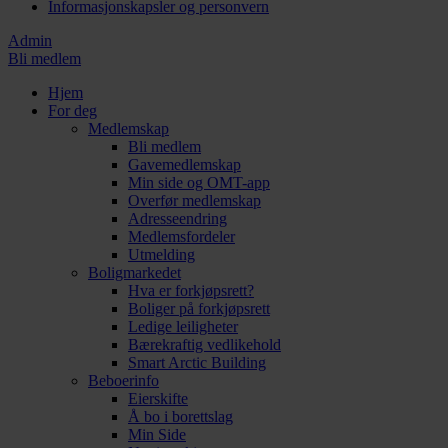
Informasjonskapsler og personvern
Admin
Bli medlem
Hjem
For deg
Medlemskap
Bli medlem
Gavemedlemskap
Min side og OMT-app
Overfør medlemskap
Adresseendring
Medlemsfordeler
Utmelding
Boligmarkedet
Hva er forkjøpsrett?
Boliger på forkjøpsrett
Ledige leiligheter
Bærekraftig vedlikehold
Smart Arctic Building
Beboerinfo
Eierskifte
Å bo i borettslag
Min Side