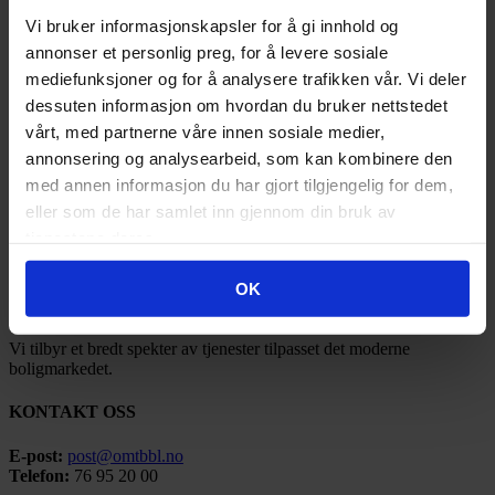
2021
(21)
2020
(17)
Vi bruker informasjonskapsler for å gi innhold og
2019
(77)
annonser et personlig preg, for å levere sosiale
2018
(91)
mediefunksjoner og for å analysere trafikken vår. Vi deler
2017
(141)
2016
(185)
dessuten informasjon om hvordan du bruker nettstedet
2015
(35)
vårt, med partnerne våre innen sosiale medier,
2014
(3)
annonsering og analysearbeid, som kan kombinere den
2013
(1)
2012
(1)
med annen informasjon du har gjort tilgjengelig for dem,
2011
(3)
eller som de har samlet inn gjennom din bruk av
tjenestene deres.
OMT BBL
OK
Ofoten Midt-Troms Boligbyggelag ble stiftet under navnet Narvik
Boligbyggelag så tidlig som i 1946.
Vi tilbyr et bredt spekter av tjenester tilpasset det moderne
boligmarkedet.
KONTAKT OSS
E-post:
post@omtbbl.no
Telefon:
76 95 20 00