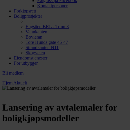
Følg oss på Facebook
Kontaktpersoner
Forkjøpsrett
Boligprosjekter
Engstien BRL - Trinn 3
Vannkanten
Bovieran
Tore Hunds gate 45-47
Strandkanten N11
Skogveien
Eiendomstjenester
For utbygger
Bli medlem
Hjem
Aktuelt
Lansering av avtalemaler for
boligkjøpsmodeller