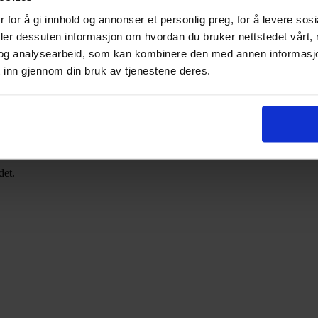
 for å gi innhold og annonser et personlig preg, for å levere sos
deler dessuten informasjon om hvordan du bruker nettstedet vårt,
og analysearbeid, som kan kombinere den med annen informasjon d
 inn gjennom din bruk av tjenestene deres.
igbyggelag så tidlig som i 1946.
det.