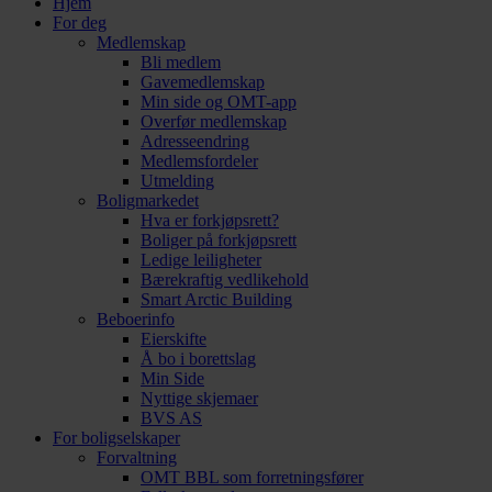
Hjem
For deg
Medlemskap
Bli medlem
Gavemedlemskap
Min side og OMT-app
Overfør medlemskap
Adresseendring
Medlemsfordeler
Utmelding
Boligmarkedet
Hva er forkjøpsrett?
Boliger på forkjøpsrett
Ledige leiligheter
Bærekraftig vedlikehold
Smart Arctic Building
Beboerinfo
Eierskifte
Å bo i borettslag
Min Side
Nyttige skjemaer
BVS AS
For boligselskaper
Forvaltning
OMT BBL som forretningsfører