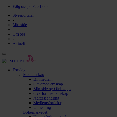
Følg oss på Facebook
Styreportalen
-
Min side
-
Om oss
-
Aktuelt
For deg
Medlemskap
Bli medlem
Gavemedlemskap
Min side og OMT-app
Overfør medlemskap
Adresseendring
Medlemsfordeler
Utmelding
Boligmarkedet
Hva er forkjøpsrett?