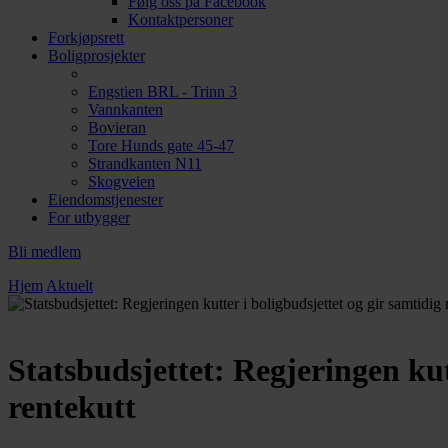
Følg oss på Facebook
Kontaktpersoner
Forkjøpsrett
Boligprosjekter
Engstien BRL - Trinn 3
Vannkanten
Bovieran
Tore Hunds gate 45-47
Strandkanten N11
Skogveien
Eiendomstjenester
For utbygger
Bli medlem
Hjem
Aktuelt
Statsbudsjettet: Regjeringen kut
rentekutt