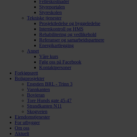
Felleskostnader
Styreportalen
Styreskolen
Tekniske tjenester
Prosjektledelse og byggeledelse
Internkontroll og HMS
Rehabilitering og vedlikehold
Referanser og samarbeidspartnere
Energikartlegging
Annet
Våre kurs
Følg oss på Facebook
Kontaktpersoner
Forkjøpsrett
Boligprosjekter
Engstien BRL - Trinn 3
Vannkanten
Bovieran
Tore Hunds gate 45-47
Strandkanten N11
Skogveien
Eiendomstjenester
For utbygger
Om oss
Aktuelt