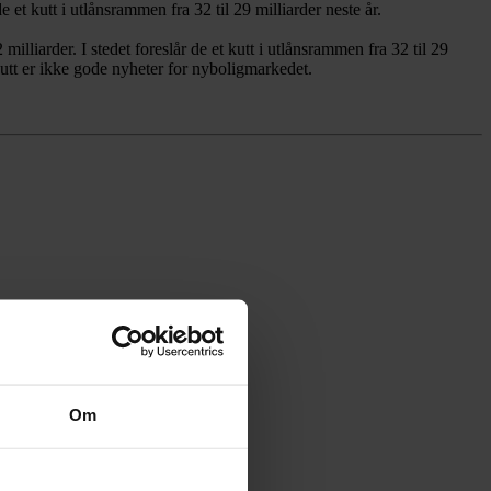
et kutt i utlånsrammen fra 32 til 29 milliarder neste år.
liarder. I stedet foreslår de et kutt i utlånsrammen fra 32 til 29
utt er ikke gode nyheter for nyboligmarkedet.
Om