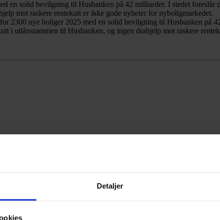
en solid bevilgning til Husbanken på 42 milliarder. I stedet foreslår de 
elp mot raskere rentekutt er ikke gode nyheter for nyboligmarkedet.
for 2300 nye boliger 2025 med en solid bevilgning til Husbanken på 42 mil
utt i utlånsrammen til Husbanken, og ingen drahjelp mot raskere rentek
Detaljer
ookies