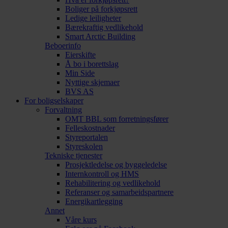
Boliger på forkjøpsrett
Ledige leiligheter
Bærekraftig vedlikehold
Smart Arctic Building
Beboerinfo
Eierskifte
Å bo i borettslag
Min Side
Nyttige skjemaer
BVS AS
For boligselskaper
Forvaltning
OMT BBL som forretningsfører
Felleskostnader
Styreportalen
Styreskolen
Tekniske tjenester
Prosjektledelse og byggeledelse
Internkontroll og HMS
Rehabilitering og vedlikehold
Referanser og samarbeidspartnere
Energikartlegging
Annet
Våre kurs