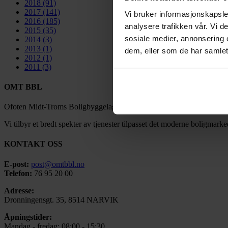
2018
(91)
2017
(141)
Vi bruker informasjonskapsler
2016
(185)
analysere trafikken vår. Vi 
2015
(35)
sosiale medier, annonsering 
2014
(3)
2013
(1)
dem, eller som de har samlet
2012
(1)
2011
(3)
OMT BBL
Ofoten Midt-Troms Boligbyggelag ble stiftet under navnet Narvik Bol
Vi tilbyr et bredt spekter av tjenester tilpasset det moderne boligmarke
KONTAKT OSS
E-post:
post@omtbbl.no
Telefon:
76 95 20 00
Adresse:
Dronningensgt. 35, 8514 NARVIK
Åpningstider:
Mandag - fredag: 08:00 - 15:30