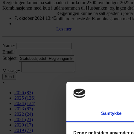
Regjeringen kunne ha satt spaden i jorda for 2300 nye boliger 2025 med 
Kombinasjonen med kutt i utlånsrammen til Husbanken, og ingen drahj
Regjeringen kunne ha satt spaden i jorda 
7. oktober 2024 13:45
milliarder neste år. Kombinasjonen med k
Les mer
Name:
Email:
Subject:
Message:
x
2026
(83)
2025
(126)
2024
(134)
2023
(83)
Samtykke
2022
(24)
2021
(21)
2020
(17)
2019
(77)
Denne nettsiden anvender c