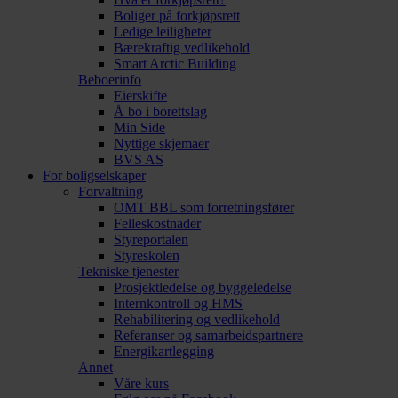
Boliger på forkjøpsrett
Ledige leiligheter
Bærekraftig vedlikehold
Smart Arctic Building
Beboerinfo
Eierskifte
Å bo i borettslag
Min Side
Nyttige skjemaer
BVS AS
For boligselskaper
Forvaltning
OMT BBL som forretningsfører
Felleskostnader
Styreportalen
Styreskolen
Tekniske tjenester
Prosjektledelse og byggeledelse
Internkontroll og HMS
Rehabilitering og vedlikehold
Referanser og samarbeidspartnere
Energikartlegging
Annet
Våre kurs