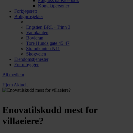
Følg oss på Facebook
Kontaktpersoner
Forkjøpsrett
Boligprosjekter
Engstien BRL - Trinn 3
Vannkanten
Bovieran
Tore Hunds gate 45-47
Strandkanten N11
Skogveien
Eiendomstjenester
For utbygger
Bli medlem
Hjem
Aktuelt
Enovatilskudd mest for
villaeiere?