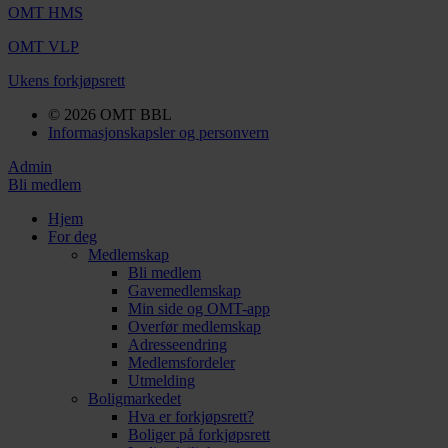
OMT HMS
OMT VLP
Ukens forkjøpsrett
© 2026 OMT BBL
Informasjonskapsler og personvern
Admin
Bli medlem
Hjem
For deg
Medlemskap
Bli medlem
Gavemedlemskap
Min side og OMT-app
Overfør medlemskap
Adresseendring
Medlemsfordeler
Utmelding
Boligmarkedet
Hva er forkjøpsrett?
Boliger på forkjøpsrett