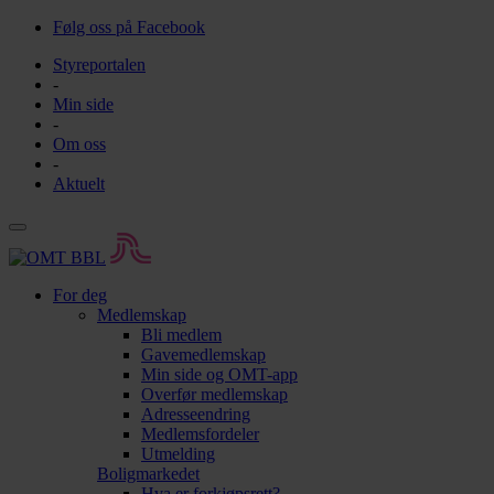
Følg oss på Facebook
Styreportalen
-
Min side
-
Om oss
-
Aktuelt
For deg
Medlemskap
Bli medlem
Gavemedlemskap
Min side og OMT-app
Overfør medlemskap
Adresseendring
Medlemsfordeler
Utmelding
Boligmarkedet
Hva er forkjøpsrett?