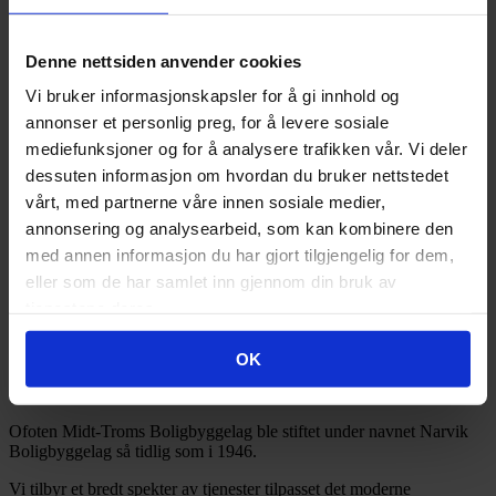
x
2026
(83)
Denne nettsiden anvender cookies
2025
(126)
2024
(134)
Vi bruker informasjonskapsler for å gi innhold og
2023
(83)
annonser et personlig preg, for å levere sosiale
2022
(24)
2021
(21)
mediefunksjoner og for å analysere trafikken vår. Vi deler
2020
(17)
dessuten informasjon om hvordan du bruker nettstedet
2019
(77)
vårt, med partnerne våre innen sosiale medier,
2018
(91)
2017
(141)
annonsering og analysearbeid, som kan kombinere den
2016
(185)
med annen informasjon du har gjort tilgjengelig for dem,
2015
(35)
eller som de har samlet inn gjennom din bruk av
2014
(3)
2013
(1)
tjenestene deres.
2012
(1)
2011
(3)
OK
OMT BBL
Ofoten Midt-Troms Boligbyggelag ble stiftet under navnet Narvik
Boligbyggelag så tidlig som i 1946.
Vi tilbyr et bredt spekter av tjenester tilpasset det moderne