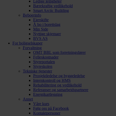
Ledige leiligheter
Bærekraftig vedlikehold
Smart Arctic Building
Beboerinfo
Eierskifte
Å bo i borettslag
Min Side
Nyttige skjemaer
BVS AS
For boligselskaper
Forvaltning
OMT BBL som forretningsfører
Felleskostnader
Styreportalen
Styreskolen
Tekniske tjenester
Prosjektledelse og byggeledelse
Internkontroll og HMS
Rehabilitering og vedlikehold
Referanser og samarbeidspartnere
Energikartlegging
Annet
Våre kurs
Følg oss på Facebook
Kontaktpersoner