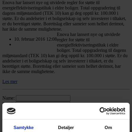
Enova har lansert nye og utvidede regler for støtte til
energieffektiviseringstiltak i eldre boliger. Total oppgradering til
dagens miljøstandard (TEK 10) kan gi deg opptil kr. 100.000 i
støtte. Er du andelseier i et boligselskap og selv investerer i tiltaket,
er du berettiget støtte. Borettslag eller sameier som helhet derimot,
har ikke de samme mulighetene.
Enova har lansert nye og utvidede
10. februar 2016 12:08
regler for støtte til
energieffektiviseringstiltak i eldre
boliger. Total oppgradering til dagens
miljøstandard (TEK 10) kan gi deg opptil kr. 100.000 i støtte. Er du
andelseier i et boligselskap og selv investerer i tiltaket, er du
berettiget støtte. Borettslag eller sameier som helhet derimot, har
ikke de samme mulighetene.
Les mer
Name:
Email:
Subject:
Message:
Samtykke
Detaljer
Om