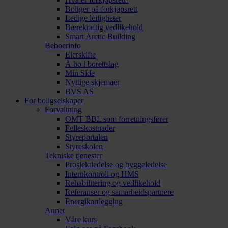
Boliger på forkjøpsrett
Ledige leiligheter
Bærekraftig vedlikehold
Smart Arctic Building
Beboerinfo
Eierskifte
Å bo i borettslag
Min Side
Nyttige skjemaer
BVS AS
For boligselskaper
Forvaltning
OMT BBL som forretningsfører
Felleskostnader
Styreportalen
Styreskolen
Tekniske tjenester
Prosjektledelse og byggeledelse
Internkontroll og HMS
Rehabilitering og vedlikehold
Referanser og samarbeidspartnere
Energikartlegging
Annet
Våre kurs