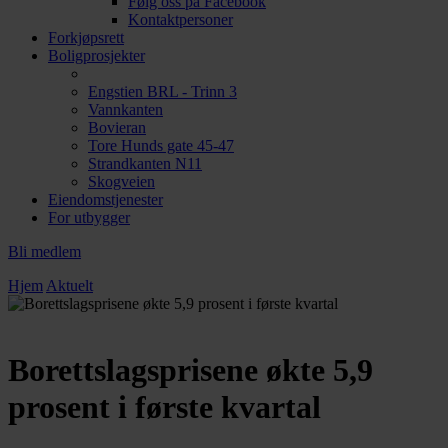
Følg oss på Facebook
Kontaktpersoner
Forkjøpsrett
Boligprosjekter
Engstien BRL - Trinn 3
Vannkanten
Bovieran
Tore Hunds gate 45-47
Strandkanten N11
Skogveien
Eiendomstjenester
For utbygger
Bli medlem
Hjem
Aktuelt
Borettslagsprisene økte 5,9
prosent i første kvartal