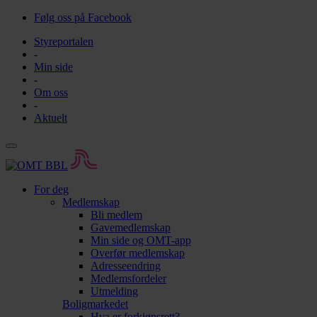
Følg oss på Facebook
Styreportalen
-
Min side
-
Om oss
-
Aktuelt
For deg
Medlemskap
Bli medlem
Gavemedlemskap
Min side og OMT-app
Overfør medlemskap
Adresseendring
Medlemsfordeler
Utmelding
Boligmarkedet
Hva er forkjøpsrett?