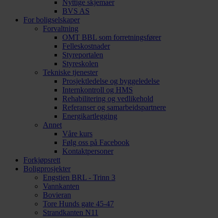
Nyttige skjemaer
BVS AS
For boligselskaper
Forvaltning
OMT BBL som forretningsfører
Felleskostnader
Styreportalen
Styreskolen
Tekniske tjenester
Prosjektledelse og byggeledelse
Internkontroll og HMS
Rehabilitering og vedlikehold
Referanser og samarbeidspartnere
Energikartlegging
Annet
Våre kurs
Følg oss på Facebook
Kontaktpersoner
Forkjøpsrett
Boligprosjekter
Engstien BRL - Trinn 3
Vannkanten
Bovieran
Tore Hunds gate 45-47
Strandkanten N11