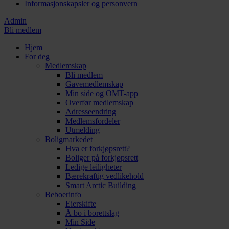
Informasjonskapsler og personvern
Admin
Bli medlem
Hjem
For deg
Medlemskap
Bli medlem
Gavemedlemskap
Min side og OMT-app
Overfør medlemskap
Adresseendring
Medlemsfordeler
Utmelding
Boligmarkedet
Hva er forkjøpsrett?
Boliger på forkjøpsrett
Ledige leiligheter
Bærekraftig vedlikehold
Smart Arctic Building
Beboerinfo
Eierskifte
Å bo i borettslag
Min Side