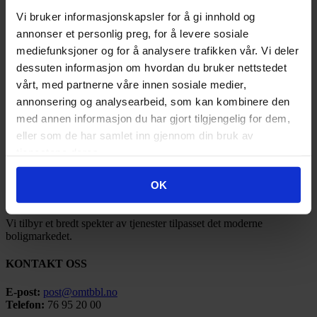
2021
(21)
2020
(17)
Vi bruker informasjonskapsler for å gi innhold og
2019
(77)
annonser et personlig preg, for å levere sosiale
2018
(91)
mediefunksjoner og for å analysere trafikken vår. Vi deler
2017
(141)
2016
(185)
dessuten informasjon om hvordan du bruker nettstedet
2015
(35)
vårt, med partnerne våre innen sosiale medier,
2014
(3)
annonsering og analysearbeid, som kan kombinere den
2013
(1)
2012
(1)
med annen informasjon du har gjort tilgjengelig for dem,
2011
(3)
eller som de har samlet inn gjennom din bruk av
tjenestene deres.
OMT BBL
OK
Ofoten Midt-Troms Boligbyggelag ble stiftet under navnet Narvik
Boligbyggelag så tidlig som i 1946.
Vi tilbyr et bredt spekter av tjenester tilpasset det moderne
boligmarkedet.
KONTAKT OSS
E-post:
post@omtbbl.no
Telefon:
76 95 20 00