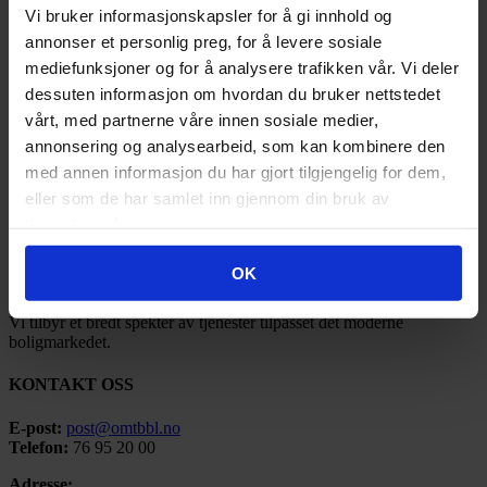
2020
(17)
Vi bruker informasjonskapsler for å gi innhold og
2019
(77)
annonser et personlig preg, for å levere sosiale
2018
(91)
2017
(141)
mediefunksjoner og for å analysere trafikken vår. Vi deler
2016
(185)
dessuten informasjon om hvordan du bruker nettstedet
2015
(35)
vårt, med partnerne våre innen sosiale medier,
2014
(3)
2013
(1)
annonsering og analysearbeid, som kan kombinere den
2012
(1)
med annen informasjon du har gjort tilgjengelig for dem,
2011
(3)
eller som de har samlet inn gjennom din bruk av
OMT BBL
tjenestene deres.
Ofoten Midt-Troms Boligbyggelag ble stiftet under navnet Narvik
OK
Boligbyggelag så tidlig som i 1946.
Vi tilbyr et bredt spekter av tjenester tilpasset det moderne
boligmarkedet.
KONTAKT OSS
E-post:
post@omtbbl.no
Telefon:
76 95 20 00
Adresse: