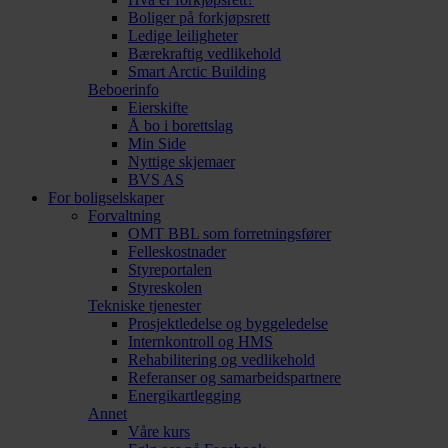
Boliger på forkjøpsrett
Ledige leiligheter
Bærekraftig vedlikehold
Smart Arctic Building
Beboerinfo
Eierskifte
Å bo i borettslag
Min Side
Nyttige skjemaer
BVS AS
For boligselskaper
Forvaltning
OMT BBL som forretningsfører
Felleskostnader
Styreportalen
Styreskolen
Tekniske tjenester
Prosjektledelse og byggeledelse
Internkontroll og HMS
Rehabilitering og vedlikehold
Referanser og samarbeidspartnere
Energikartlegging
Annet
Våre kurs