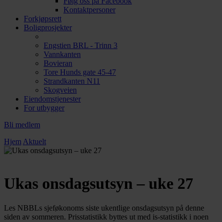
Følg oss på Facebook
Kontaktpersoner
Forkjøpsrett
Boligprosjekter
Engstien BRL - Trinn 3
Vannkanten
Bovieran
Tore Hunds gate 45-47
Strandkanten N11
Skogveien
Eiendomstjenester
For utbygger
Bli medlem
Hjem
Aktuelt
Ukas onsdagsutsyn – uke 27
Les NBBLs sjeføkonoms siste ukentlige onsdagsutsyn på denne
siden av sommeren. Prisstatistikk byttes ut med is-statistikk i noen