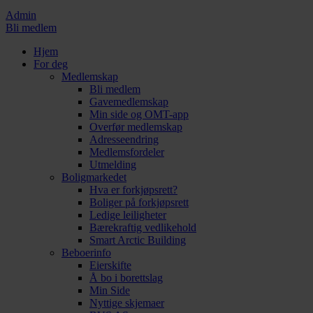
Admin
Bli medlem
Hjem
For deg
Medlemskap
Bli medlem
Gavemedlemskap
Min side og OMT-app
Overfør medlemskap
Adresseendring
Medlemsfordeler
Utmelding
Boligmarkedet
Hva er forkjøpsrett?
Boliger på forkjøpsrett
Ledige leiligheter
Bærekraftig vedlikehold
Smart Arctic Building
Beboerinfo
Eierskifte
Å bo i borettslag
Min Side
Nyttige skjemaer