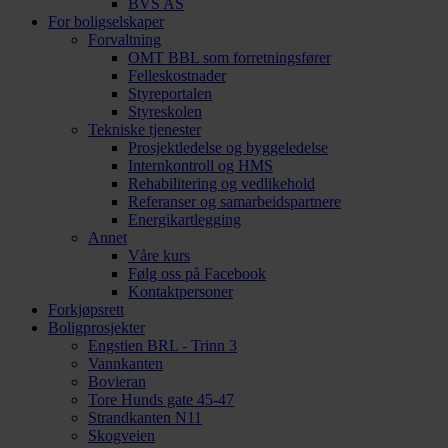
BVS AS
For boligselskaper
Forvaltning
OMT BBL som forretningsfører
Felleskostnader
Styreportalen
Styreskolen
Tekniske tjenester
Prosjektledelse og byggeledelse
Internkontroll og HMS
Rehabilitering og vedlikehold
Referanser og samarbeidspartnere
Energikartlegging
Annet
Våre kurs
Følg oss på Facebook
Kontaktpersoner
Forkjøpsrett
Boligprosjekter
Engstien BRL - Trinn 3
Vannkanten
Bovieran
Tore Hunds gate 45-47
Strandkanten N11
Skogveien