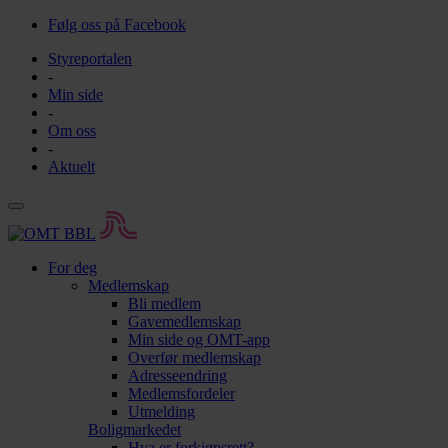
Følg oss på Facebook
Styreportalen
-
Min side
-
Om oss
-
Aktuelt
For deg
Medlemskap
Bli medlem
Gavemedlemskap
Min side og OMT-app
Overfør medlemskap
Adresseendring
Medlemsfordeler
Utmelding
Boligmarkedet
Hva er forkjøpsrett?