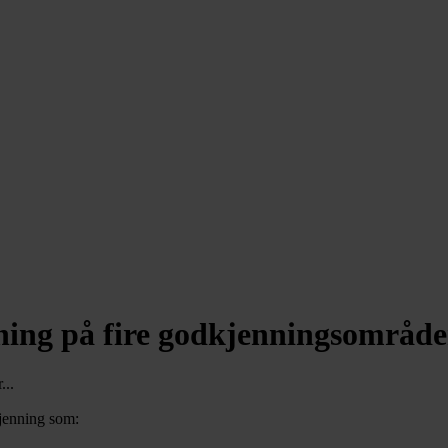
ing på fire godkjenningsområde
...
jenning som: