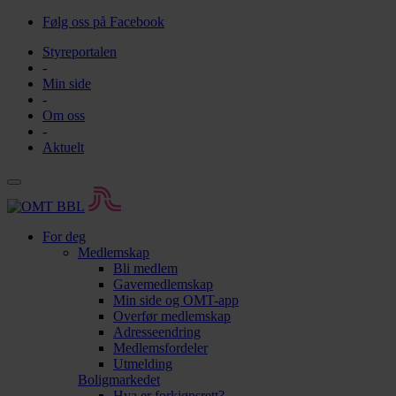
Følg oss på Facebook
Styreportalen
-
Min side
-
Om oss
-
Aktuelt
For deg
Medlemskap
Bli medlem
Gavemedlemskap
Min side og OMT-app
Overfør medlemskap
Adresseendring
Medlemsfordeler
Utmelding
Boligmarkedet
Hva er forkjøpsrett?