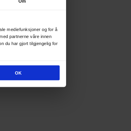
Om
iale mediefunksjoner og for å
 med partnerne våre innen
u har gjort tilgjengelig for
OK