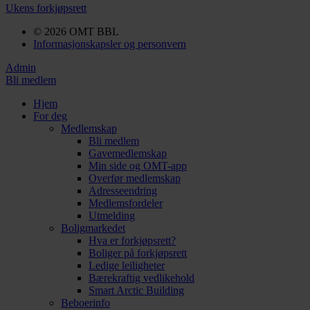
Ukens forkjøpsrett
© 2026 OMT BBL
Informasjonskapsler og personvern
Admin
Bli medlem
Hjem
For deg
Medlemskap
Bli medlem
Gavemedlemskap
Min side og OMT-app
Overfør medlemskap
Adresseendring
Medlemsfordeler
Utmelding
Boligmarkedet
Hva er forkjøpsrett?
Boliger på forkjøpsrett
Ledige leiligheter
Bærekraftig vedlikehold
Smart Arctic Building
Beboerinfo