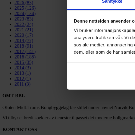
Samtykke
2026
(83)
2025
(126)
2024
(134)
2023
(83)
Denne nettsiden anvender c
2022
(24)
2021
(21)
Vi bruker informasjonskapsler
2020
(17)
analysere trafikken vår. Vi 
2019
(77)
sosiale medier, annonsering 
2018
(91)
2017
(141)
dem, eller som de har samlet
2016
(185)
2015
(35)
2014
(3)
2013
(1)
2012
(1)
2011
(3)
OMT BBL
Ofoten Midt-Troms Boligbyggelag ble stiftet under navnet Narvik Bol
Vi tilbyr et bredt spekter av tjenester tilpasset det moderne boligmarke
KONTAKT OSS