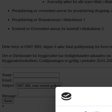
Ansvarlig søker for alle typer tiltak i tilta
Prosjektering av overordnet ansvar for prosjektering (bygning, an
Prosjektering av Brannkonsept i tiltaksklasse 1
Kontroll av Overordnet ansvar for kontroll i tiltaksklasse 2
Dette betyr at OMT BBL slipper å søke lokal godkjenning for hvert enke
Det er Direktoratet for byggkvalitet har ferdigbehandlet søknaden om 
(byggesaksforskriften). Godkjenningen er gyldig i perioden 20.01.20
Name:
Email:
Subject:
Message:
x