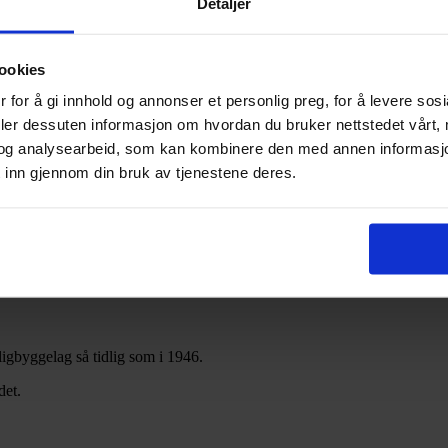
Detaljer
ookies
 for å gi innhold og annonser et personlig preg, for å levere sos
deler dessuten informasjon om hvordan du bruker nettstedet vårt,
og analysearbeid, som kan kombinere den med annen informasjon d
 inn gjennom din bruk av tjenestene deres.
igbyggelag så tidlig som i 1946.
det.