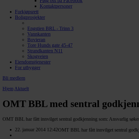
Følg oss på Facebook
Kontaktpersoner
Forkjøpsrett
Boligprosjekter
Engstien BRL - Trinn 3
Vannkanten
Bovieran
Tore Hunds gate 45-47
Strandkanten N11
Skogveien
Eiendomstjenester
For utbygger
Bli medlem
Hjem
Aktuelt
OMT BBL med sentral godkjenn
OMT BBL har fått innvilget sentral godkjenning som: Ansvarlig søker
22. januar 2014 12:42
OMT BBL har fått innvilget sentral godk