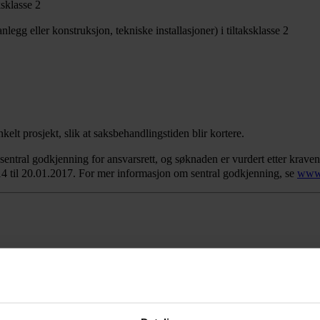
ksklasse 2
legg eller konstruksjon, tekniske installasjoner) i tiltaksklasse 2
lt prosjekt, slik at saksbehandlingstiden blir kortere.
sentral godkjenning for ansvarsrett, og søknaden er vurdert etter krav
14 til 20.01.2017. For mer informasjon om sentral godkjenning, se
www.