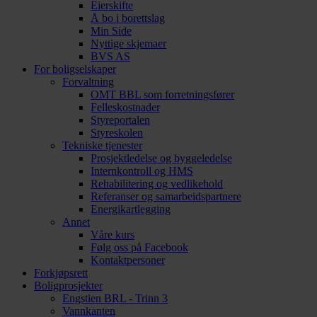
Eierskifte
Å bo i borettslag
Min Side
Nyttige skjemaer
BVS AS
For boligselskaper
Forvaltning
OMT BBL som forretningsfører
Felleskostnader
Styreportalen
Styreskolen
Tekniske tjenester
Prosjektledelse og byggeledelse
Internkontroll og HMS
Rehabilitering og vedlikehold
Referanser og samarbeidspartnere
Energikartlegging
Annet
Våre kurs
Følg oss på Facebook
Kontaktpersoner
Forkjøpsrett
Boligprosjekter
Engstien BRL - Trinn 3
Vannkanten