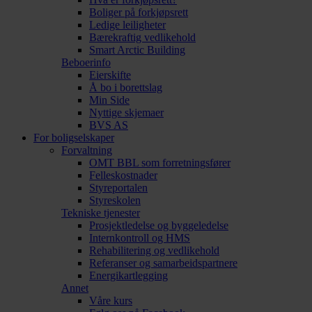
Boliger på forkjøpsrett
Ledige leiligheter
Bærekraftig vedlikehold
Smart Arctic Building
Beboerinfo
Eierskifte
Å bo i borettslag
Min Side
Nyttige skjemaer
BVS AS
For boligselskaper
Forvaltning
OMT BBL som forretningsfører
Felleskostnader
Styreportalen
Styreskolen
Tekniske tjenester
Prosjektledelse og byggeledelse
Internkontroll og HMS
Rehabilitering og vedlikehold
Referanser og samarbeidspartnere
Energikartlegging
Annet
Våre kurs