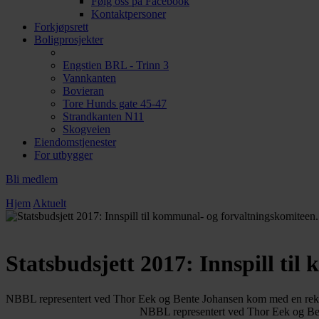
Følg oss på Facebook
Kontaktpersoner
Forkjøpsrett
Boligprosjekter
Engstien BRL - Trinn 3
Vannkanten
Bovieran
Tore Hunds gate 45-47
Strandkanten N11
Skogveien
Eiendomstjenester
For utbygger
Bli medlem
Hjem
Aktuelt
Statsbudsjett 2017: Innspill ti
NBBL representert ved Thor Eek og Bente Johansen kom med en rekke i
NBBL representert ved Thor Eek og Bent