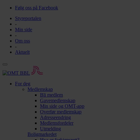
Følg oss på Facebook
Styreportalen
-
Min side
-
Om oss
-
Aktuelt
For deg
Medlemskap
Bli medlem
Gavemedlemskap
Min side og OMT-app
Overfør medlemskap
Adresseendring
Medlemsfordeler
Utmelding
Boligmarkedet
Hva er forkjøpsrett?