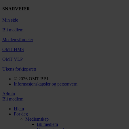
SNARVEIER
Min side
Bli medlem
Medlemsfordeler
OMT HMS
OMT VLP
Ukens forkjøpsrett
© 2026 OMT BBL
Informasjonskapsler og personvern
Admin
Bli medlem
Hjem
For deg
Medlemskap
Bli medlem