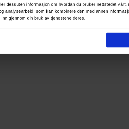
deler dessuten informasjon om hvordan du bruker nettstedet vårt,
og analysearbeid, som kan kombinere den med annen informasjon d
 inn gjennom din bruk av tjenestene deres.
igbyggelag så tidlig som i 1946.
det.