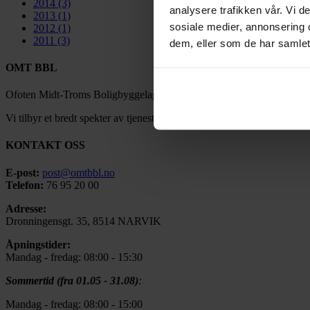
2014
(3)
analysere trafikken vår. Vi 
2013
(1)
sosiale medier, annonsering 
2012
(1)
2011
(3)
dem, eller som de har samlet
OMT BBL
Ofoten Midt-Troms Boligbyggelag ble stiftet under navnet Narvik Bol
Vi tilbyr et bredt spekter av tjenester tilpasset det moderne boligmarke
KONTAKT OSS
E-post:
post@omtbbl.no
Telefon:
76 95 20 00
Adresse:
Dronningensgt. 35, 8514 NARVIK
Åpningstider:
Mandag - fredag: 08:00 - 15:30
Sommertid (fra 01.05 - 31.08)
:
Mandag - fredag: 08:00 - 15:00