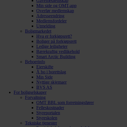
Gavemedlemskap
Min side og OMT-app
Overfør medlemskap
Adresseendring
Medlemsfordeler
Utmelding
Boligmarkedet
Hva er forkjøpsrett?
Boliger på forkjøpsrett
Ledige leiligheter
Bærekraftig vedlikehold
Smart Arctic Building
Beboerinfo
Eierskifte
Å bo i borettslag
Min Side
Nyttige skjemaer
BVS AS
For boligselskaper
Forvaltning
OMT BBL som forretningsfører
Felleskostnader
Styreportalen
Styreskolen
Tekniske tjenester