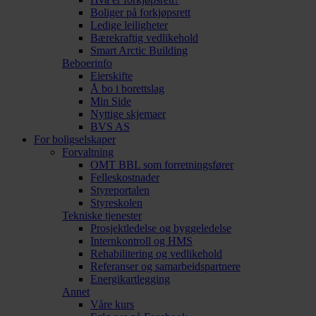
Boliger på forkjøpsrett
Ledige leiligheter
Bærekraftig vedlikehold
Smart Arctic Building
Beboerinfo
Eierskifte
Å bo i borettslag
Min Side
Nyttige skjemaer
BVS AS
For boligselskaper
Forvaltning
OMT BBL som forretningsfører
Felleskostnader
Styreportalen
Styreskolen
Tekniske tjenester
Prosjektledelse og byggeledelse
Internkontroll og HMS
Rehabilitering og vedlikehold
Referanser og samarbeidspartnere
Energikartlegging
Annet
Våre kurs