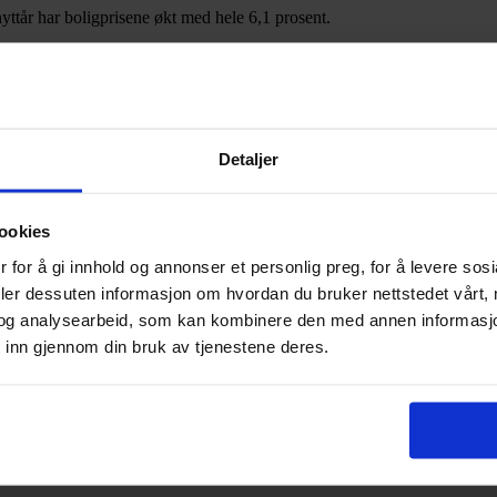
nyttår har boligprisene økt med hele 6,1 prosent.
h energi i eksisterende bygg innen 2030
Detaljer
gg innen 2030. NBBL inviterte derfor, sammen med BNL, Nelfo, Efo, Natu
emidler som må til for å nå dette målet.
ookies
 for å gi innhold og annonser et personlig preg, for å levere sos
deler dessuten informasjon om hvordan du bruker nettstedet vårt,
og analysearbeid, som kan kombinere den med annen informasjon d
 inn gjennom din bruk av tjenestene deres.