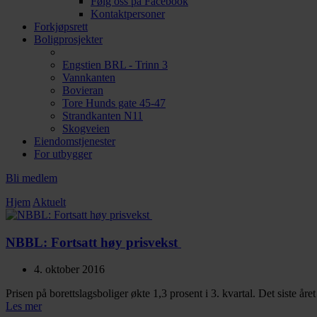
Følg oss på Facebook
Kontaktpersoner
Forkjøpsrett
Boligprosjekter
Engstien BRL - Trinn 3
Vannkanten
Bovieran
Tore Hunds gate 45-47
Strandkanten N11
Skogveien
Eiendomstjenester
For utbygger
Bli medlem
Hjem
Aktuelt
NBBL: Fortsatt høy prisvekst
4. oktober 2016
Prisen på borettslagsboliger økte 1,3 prosent i 3. kvartal. Det siste 
Les mer