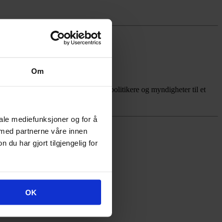
Om
rvernforbundet, Bellona og Zero, politikere og myndigheter til et
iale mediefunksjoner og for å
 med partnerne våre innen
u har gjort tilgjengelig for
OK