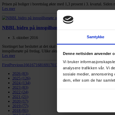
Prisen på boliger i borettslag økte med 1,3 prosent i 3. kvartal. Siden 
Les mer
NBBL bidro på innspillsmøte om hvordan spare 10 TW
Samtykke
3. oktober 2016
Stortinget har besluttet at det skal spares 10 TWh i eksisterende by
innspillsmøte på fredag. Ulike aktører delte sine forslag til hvilke virk
Denne nettsiden anvender c
Les mer
Vi bruker informasjonskapsler
First
Previous
166
167
168
169
170
171
172
173
174
175
Next
Last
analysere trafikken vår. Vi 
2026
(83)
sosiale medier, annonsering 
2025
(126)
dem, eller som de har samlet
2024
(134)
2023
(83)
2022
(24)
2021
(21)
2020
(17)
2019
(77)
2018
(91)