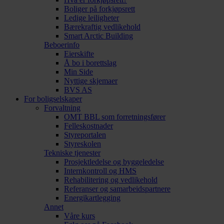
Boliger på forkjøpsrett
Ledige leiligheter
Bærekraftig vedlikehold
Smart Arctic Building
Beboerinfo
Eierskifte
Å bo i borettslag
Min Side
Nyttige skjemaer
BVS AS
For boligselskaper
Forvaltning
OMT BBL som forretningsfører
Felleskostnader
Styreportalen
Styreskolen
Tekniske tjenester
Prosjektledelse og byggeledelse
Internkontroll og HMS
Rehabilitering og vedlikehold
Referanser og samarbeidspartnere
Energikartlegging
Annet
Våre kurs