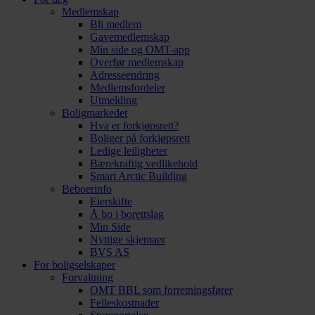
Medlemskap
Bli medlem
Gavemedlemskap
Min side og OMT-app
Overfør medlemskap
Adresseendring
Medlemsfordeler
Utmelding
Boligmarkedet
Hva er forkjøpsrett?
Boliger på forkjøpsrett
Ledige leiligheter
Bærekraftig vedlikehold
Smart Arctic Building
Beboerinfo
Eierskifte
Å bo i borettslag
Min Side
Nyttige skjemaer
BVS AS
For boligselskaper
Forvaltning
OMT BBL som forretningsfører
Felleskostnader