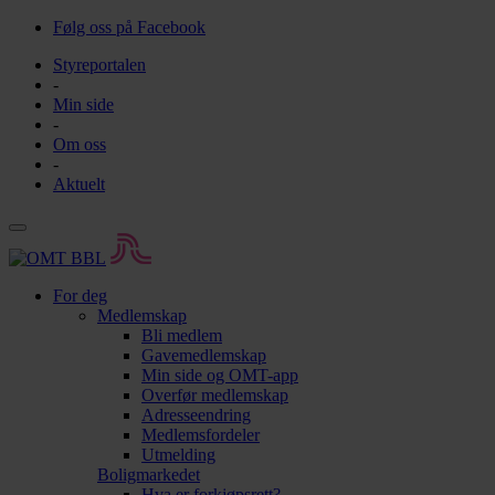
Følg oss på Facebook
Styreportalen
-
Min side
-
Om oss
-
Aktuelt
For deg
Medlemskap
Bli medlem
Gavemedlemskap
Min side og OMT-app
Overfør medlemskap
Adresseendring
Medlemsfordeler
Utmelding
Boligmarkedet
Hva er forkjøpsrett?