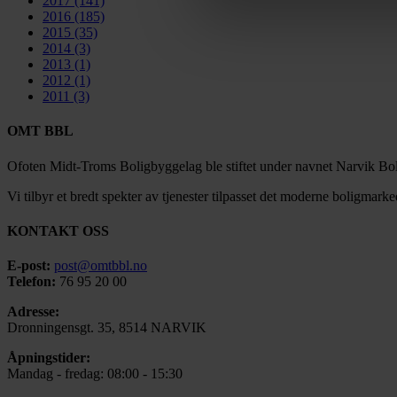
2017
(141)
2016
(185)
2015
(35)
2014
(3)
2013
(1)
2012
(1)
2011
(3)
OMT BBL
Ofoten Midt-Troms Boligbyggelag ble stiftet under navnet Narvik Bol
Vi tilbyr et bredt spekter av tjenester tilpasset det moderne boligmarke
KONTAKT OSS
E-post:
post@omtbbl.no
Telefon:
76 95 20 00
Adresse:
Dronningensgt. 35, 8514 NARVIK
Åpningstider:
Mandag - fredag: 08:00 - 15:30