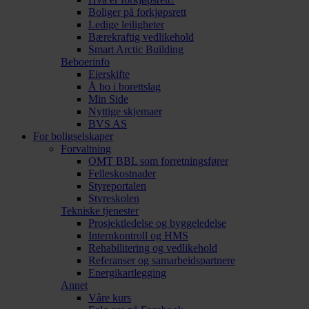
Boliger på forkjøpsrett
Ledige leiligheter
Bærekraftig vedlikehold
Smart Arctic Building
Beboerinfo
Eierskifte
Å bo i borettslag
Min Side
Nyttige skjemaer
BVS AS
For boligselskaper
Forvaltning
OMT BBL som forretningsfører
Felleskostnader
Styreportalen
Styreskolen
Tekniske tjenester
Prosjektledelse og byggeledelse
Internkontroll og HMS
Rehabilitering og vedlikehold
Referanser og samarbeidspartnere
Energikartlegging
Annet
Våre kurs