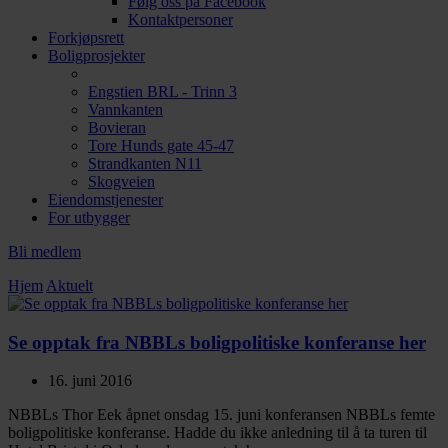
Følg oss på Facebook
Kontaktpersoner
Forkjøpsrett
Boligprosjekter
Engstien BRL - Trinn 3
Vannkanten
Bovieran
Tore Hunds gate 45-47
Strandkanten N11
Skogveien
Eiendomstjenester
For utbygger
Bli medlem
Hjem
Aktuelt
Se opptak fra NBBLs boligpolitiske konferanse her
16. juni 2016
NBBLs Thor Eek åpnet onsdag 15. juni konferansen NBBLs femte
boligpolitiske konferanse. Hadde du ikke anledning til å ta turen til