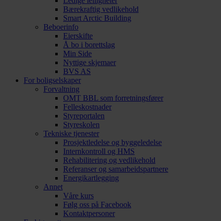
Ledige leiligheter
Bærekraftig vedlikehold
Smart Arctic Building
Beboerinfo
Eierskifte
Å bo i borettslag
Min Side
Nyttige skjemaer
BVS AS
For boligselskaper
Forvaltning
OMT BBL som forretningsfører
Felleskostnader
Styreportalen
Styreskolen
Tekniske tjenester
Prosjektledelse og byggeledelse
Internkontroll og HMS
Rehabilitering og vedlikehold
Referanser og samarbeidspartnere
Energikartlegging
Annet
Våre kurs
Følg oss på Facebook
Kontaktpersoner