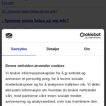
Les mer
- Spenner staten beina på seg selv?
14. juni 2016
"By- og tettstedsutforming vil dominere norsk politikk og
samfunnsutvikling i årtier framover. Tett og konsentrert utbygging er
et etablert mål, men uten en samordnet stat blir det ikke lett å nå
Samtykke
Detaljer
Om
målet". Det skriver Eek på bloggen sin. Han snakker også om dette
på NBBLs boligpolitiske konferanse 2016.
Les mer
Denne nettsiden anvender cookies
Vi bruker informasjonskapsler for å gi innhold og
Boliger på forkjøpsrett uke 23
annonser et personlig preg, for å levere sosiale
mediefunksjoner og for å analysere trafikken vår. Vi deler
9. juni 2016
dessuten informasjon om hvordan du bruker nettstedet
Les mer om forkjøpsrett her
vårt, med partnerne våre innen sosiale medier,
Les mer
annonsering og analysearbeid, som kan kombinere den