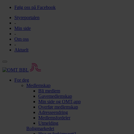
Følg oss på Facebook
Styreportalen
-
Min side
-
Om oss
-
Aktuelt
For deg
Medlemskap
Bli medlem
Gavemedlemskap
Min side og OMT-app
Overfør medlemskap
Adresseendring
Medlemsfordeler
Utmelding
Boligmarkedet
Hva er forkjøpsrett?