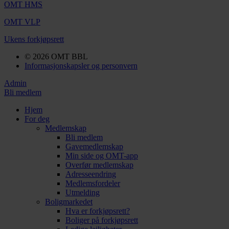
OMT HMS
OMT VLP
Ukens forkjøpsrett
© 2026 OMT BBL
Informasjonskapsler og personvern
Admin
Bli medlem
Hjem
For deg
Medlemskap
Bli medlem
Gavemedlemskap
Min side og OMT-app
Overfør medlemskap
Adresseendring
Medlemsfordeler
Utmelding
Boligmarkedet
Hva er forkjøpsrett?
Boliger på forkjøpsrett