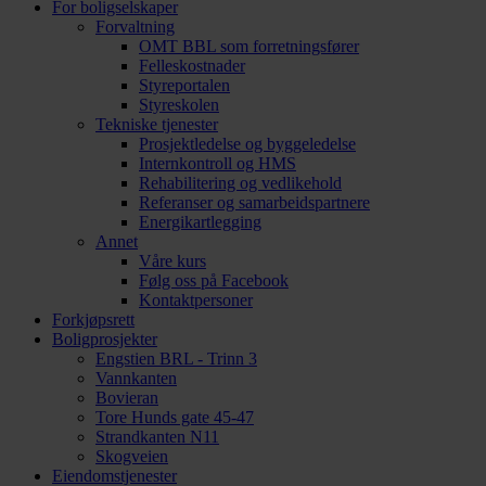
For boligselskaper
Forvaltning
OMT BBL som forretningsfører
Felleskostnader
Styreportalen
Styreskolen
Tekniske tjenester
Prosjektledelse og byggeledelse
Internkontroll og HMS
Rehabilitering og vedlikehold
Referanser og samarbeidspartnere
Energikartlegging
Annet
Våre kurs
Følg oss på Facebook
Kontaktpersoner
Forkjøpsrett
Boligprosjekter
Engstien BRL - Trinn 3
Vannkanten
Bovieran
Tore Hunds gate 45-47
Strandkanten N11
Skogveien
Eiendomstjenester