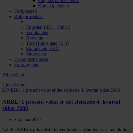
Følg oss på Facebook
Kontaktpersoner
Forkjøpsrett
Boligprosjekter
Engstien BRL - Trinn 3
Vannkanten
Bovieran
Tore Hunds gate 45-47
Strandkanten N11
Skogveien
Eiendomstjenester
For utbygger
Bli medlem
Hjem
Aktuelt
NBBL: 1 prosent vekst er det sterkeste 4. kvartal
siden 2006
3. januar 2017
Tall fra NBBLs prisstatistikk over borettslagsboliger viser en økning