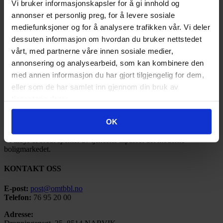
Vi bruker informasjonskapsler for å gi innhold og
2017, mars
(10)
2017, februar
(19)
annonser et personlig preg, for å levere sosiale
2017, januar
(12)
mediefunksjoner og for å analysere trafikken vår. Vi deler
2016
(185)
dessuten informasjon om hvordan du bruker nettstedet
2015
(35)
2014
(3)
vårt, med partnerne våre innen sosiale medier,
2013
(1)
annonsering og analysearbeid, som kan kombinere den
2012
(1)
med annen informasjon du har gjort tilgjengelig for dem,
2011
(3)
eller som de har samlet inn gjennom din bruk av
OMT BBL
tjenestene deres.
Ofoten Midt-Troms Boligbyggelag ble stiftet under navnet Narvik
OK
Boligbyggelag så tidlig som i 1946.
Vi tilbyr et bredt spekter av tjenester tilpasset det moderne
boligmarkedet.
KONTAKT OSS
E-post:
post@omtbbl.no
Telefon:
76 95 20 00
Adresse: