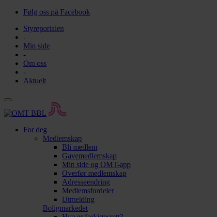
Følg oss på Facebook
Styreportalen
-
Min side
-
Om oss
-
Aktuelt
For deg
Medlemskap
Bli medlem
Gavemedlemskap
Min side og OMT-app
Overfør medlemskap
Adresseendring
Medlemsfordeler
Utmelding
Boligmarkedet
Hva er forkjøpsrett?