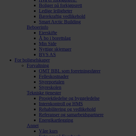
Boliger på forkjøpsrett
Ledige leiligheter
Bærekraftig vedlikehold
Smart Arctic Building
Beboerinfo
Eierskifte
Å bo i borettslag
Min Side
Nyttige skjemaer
BVS AS
For boligselskaper
Forvaltning
OMT BBL som forretningsfører
Felleskostnader
Styreportalen
Styreskolen
Tekniske tjenester
Prosjektledelse og byggeledelse
Internkontroll og HMS
Rehabilitering og vedlikehold
Referanser og samarbeidspartnere
Energikartlegging
Annet
Våre kurs