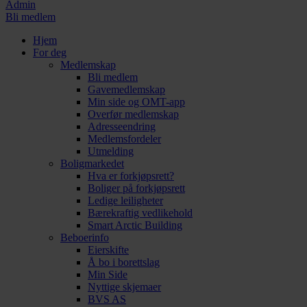
Admin
Bli medlem
Hjem
For deg
Medlemskap
Bli medlem
Gavemedlemskap
Min side og OMT-app
Overfør medlemskap
Adresseendring
Medlemsfordeler
Utmelding
Boligmarkedet
Hva er forkjøpsrett?
Boliger på forkjøpsrett
Ledige leiligheter
Bærekraftig vedlikehold
Smart Arctic Building
Beboerinfo
Eierskifte
Å bo i borettslag
Min Side
Nyttige skjemaer
BVS AS