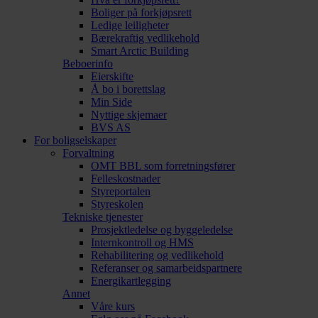
Boliger på forkjøpsrett
Ledige leiligheter
Bærekraftig vedlikehold
Smart Arctic Building
Beboerinfo
Eierskifte
Å bo i borettslag
Min Side
Nyttige skjemaer
BVS AS
For boligselskaper
Forvaltning
OMT BBL som forretningsfører
Felleskostnader
Styreportalen
Styreskolen
Tekniske tjenester
Prosjektledelse og byggeledelse
Internkontroll og HMS
Rehabilitering og vedlikehold
Referanser og samarbeidspartnere
Energikartlegging
Annet
Våre kurs