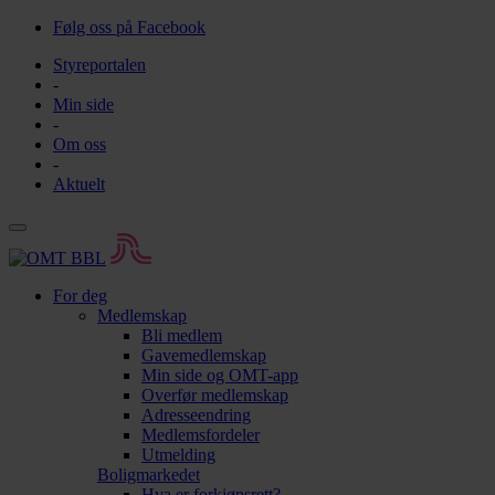
Følg oss på Facebook
Styreportalen
-
Min side
-
Om oss
-
Aktuelt
For deg
Medlemskap
Bli medlem
Gavemedlemskap
Min side og OMT-app
Overfør medlemskap
Adresseendring
Medlemsfordeler
Utmelding
Boligmarkedet
Hva er forkjøpsrett?