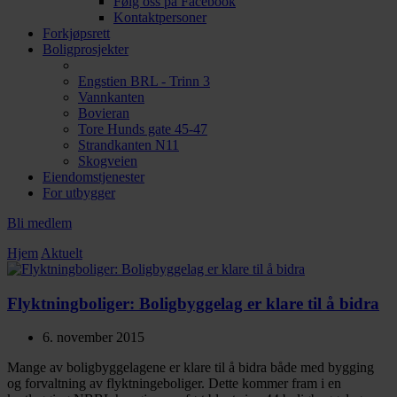
Følg oss på Facebook
Kontaktpersoner
Forkjøpsrett
Boligprosjekter
Engstien BRL - Trinn 3
Vannkanten
Bovieran
Tore Hunds gate 45-47
Strandkanten N11
Skogveien
Eiendomstjenester
For utbygger
Bli medlem
Hjem
Aktuelt
Flyktningboliger: Boligbyggelag er klare til å bidra
6. november 2015
Mange av boligbyggelagene er klare til å bidra både med bygging
og forvaltning av flyktningeboliger. Dette kommer fram i en