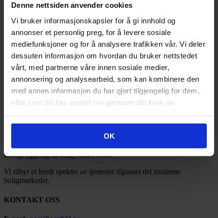
2018
(91)
Denne nettsiden anvender cookies
2017
(141)
Vi bruker informasjonskapsler for å gi innhold og
2016
(185)
2015
(35)
annonser et personlig preg, for å levere sosiale
2015, desember
(5)
mediefunksjoner og for å analysere trafikken vår. Vi deler
2015, november
(12)
dessuten informasjon om hvordan du bruker nettstedet
2015, oktober
(9)
2015, september
(7)
vårt, med partnerne våre innen sosiale medier,
2015, august
(2)
annonsering og analysearbeid, som kan kombinere den
2014
(3)
med annen informasjon du har gjort tilgjengelig for dem,
2013
(1)
2012
(1)
eller som de har samlet inn gjennom din bruk av
2011
(3)
tjenestene deres.
OMT BBL
OK
Ofoten Midt-Troms Boligbyggelag ble stiftet under navnet Narvik
Boligbyggelag så tidlig som i 1946.
Vi tilbyr et bredt spekter av tjenester tilpasset det moderne
boligmarkedet.
KONTAKT OSS