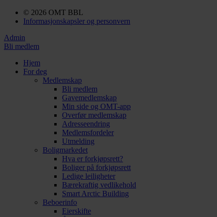
© 2026 OMT BBL
Informasjonskapsler og personvern
Admin
Bli medlem
Hjem
For deg
Medlemskap
Bli medlem
Gavemedlemskap
Min side og OMT-app
Overfør medlemskap
Adresseendring
Medlemsfordeler
Utmelding
Boligmarkedet
Hva er forkjøpsrett?
Boliger på forkjøpsrett
Ledige leiligheter
Bærekraftig vedlikehold
Smart Arctic Building
Beboerinfo
Eierskifte