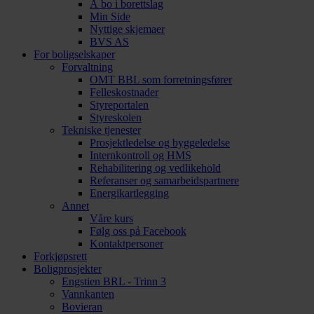
Å bo i borettslag
Min Side
Nyttige skjemaer
BVS AS
For boligselskaper
Forvaltning
OMT BBL som forretningsfører
Felleskostnader
Styreportalen
Styreskolen
Tekniske tjenester
Prosjektledelse og byggeledelse
Internkontroll og HMS
Rehabilitering og vedlikehold
Referanser og samarbeidspartnere
Energikartlegging
Annet
Våre kurs
Følg oss på Facebook
Kontaktpersoner
Forkjøpsrett
Boligprosjekter
Engstien BRL - Trinn 3
Vannkanten
Bovieran