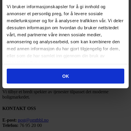
2021
(21)
2020
(17)
Vi bruker informasjonskapsler for å gi innhold og
2019
(77)
annonser et personlig preg, for å levere sosiale
2018
(91)
mediefunksjoner og for å analysere trafikken vår. Vi deler
2017
(141)
2016
(185)
dessuten informasjon om hvordan du bruker nettstedet
2015
(35)
vårt, med partnerne våre innen sosiale medier,
2014
(3)
annonsering og analysearbeid, som kan kombinere den
2013
(1)
2012
(1)
med annen informasjon du har gjort tilgjengelig for dem,
2011
(3)
eller som de har samlet inn gjennom din bruk av
tjenestene deres.
OMT BBL
OK
Ofoten Midt-Troms Boligbyggelag ble stiftet under navnet Narvik
Boligbyggelag så tidlig som i 1946.
Vi tilbyr et bredt spekter av tjenester tilpasset det moderne
boligmarkedet.
KONTAKT OSS
E-post:
post@omtbbl.no
Telefon:
76 95 20 00