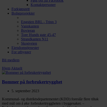
Følg oss på Facebook
Kontaktpersoner
Forkjøpsrett
Boligprosjekter
Engstien BRL - Trinn 3
Vannkanten
Bovieran
Tore Hunds gate 45-47
Strandkanten N11
Skogveien
Eiendomstjenester
For utbygger
Bli medlem
Hjem
Aktuelt
Bommer på forbrukertrygghet
5. september 2023
Kommunal- og distriktsdepartementet (KDD) foreslår flere tiltak
med mål om å øke forbrukertryggheten i byggesaker. –