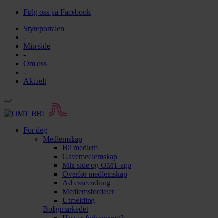
Følg oss på Facebook
Styreportalen
-
Min side
-
Om oss
-
Aktuelt
For deg
Medlemskap
Bli medlem
Gavemedlemskap
Min side og OMT-app
Overfør medlemskap
Adresseendring
Medlemsfordeler
Utmelding
Boligmarkedet
Hva er forkjøpsrett?