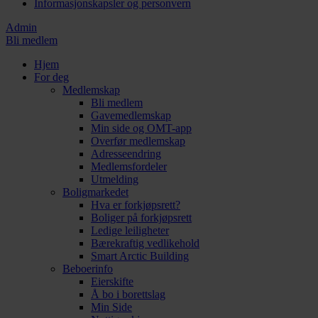
Informasjonskapsler og personvern
Admin
Bli medlem
Hjem
For deg
Medlemskap
Bli medlem
Gavemedlemskap
Min side og OMT-app
Overfør medlemskap
Adresseendring
Medlemsfordeler
Utmelding
Boligmarkedet
Hva er forkjøpsrett?
Boliger på forkjøpsrett
Ledige leiligheter
Bærekraftig vedlikehold
Smart Arctic Building
Beboerinfo
Eierskifte
Å bo i borettslag
Min Side