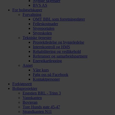
Nyttige skjemaer
BVS AS
For boligselskaper
Forvaltning
OMT BBL som forretningsfører
Felleskostnader
Styreportalen
Styreskolen
Tekniske tjenester
Prosjektledelse og byggeledelse
Internkontroll og HMS
Rehabilitering og vedlikehold
Referanser og samarbeidspartnere
Energikartlegging
Annet
Våre kurs
Følg oss på Facebook
Kontaktpersoner
Forkjøpsrett
Boligprosjekter
Engstien BRL - Trinn 3
Vannkanten
Bovieran
Tore Hunds gate 45-47
Strandkanten N11