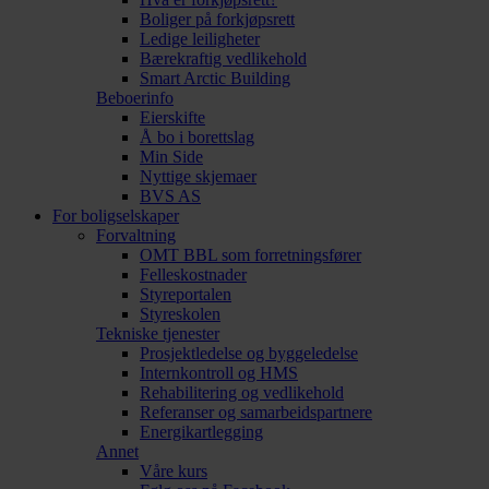
Boliger på forkjøpsrett
Ledige leiligheter
Bærekraftig vedlikehold
Smart Arctic Building
Beboerinfo
Eierskifte
Å bo i borettslag
Min Side
Nyttige skjemaer
BVS AS
For boligselskaper
Forvaltning
OMT BBL som forretningsfører
Felleskostnader
Styreportalen
Styreskolen
Tekniske tjenester
Prosjektledelse og byggeledelse
Internkontroll og HMS
Rehabilitering og vedlikehold
Referanser og samarbeidspartnere
Energikartlegging
Annet
Våre kurs