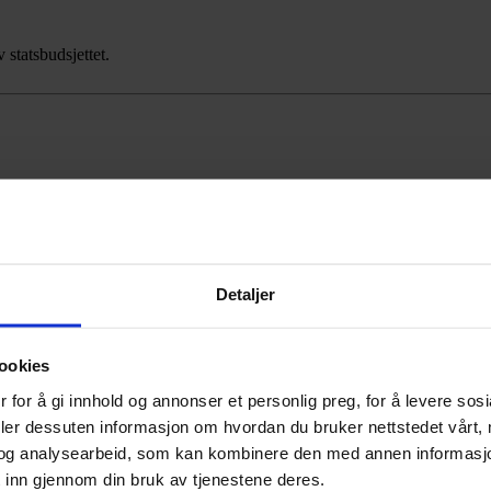
statsbudsjettet.
munal- og distriktsminister Erling Sande. Utvalget, som ble oppnevnt av
nde botrygghet og tilpasser lovverket til dagens leiemarked.
Detaljer
ookies
 for å gi innhold og annonser et personlig preg, for å levere sos
deler dessuten informasjon om hvordan du bruker nettstedet vårt,
og analysearbeid, som kan kombinere den med annen informasjon d
 inn gjennom din bruk av tjenestene deres.