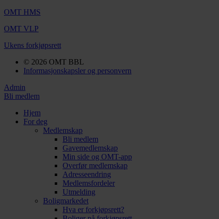
OMT HMS
OMT VLP
Ukens forkjøpsrett
© 2026 OMT BBL
Informasjonskapsler og personvern
Admin
Bli medlem
Hjem
For deg
Medlemskap
Bli medlem
Gavemedlemskap
Min side og OMT-app
Overfør medlemskap
Adresseendring
Medlemsfordeler
Utmelding
Boligmarkedet
Hva er forkjøpsrett?
Boliger på forkjøpsrett