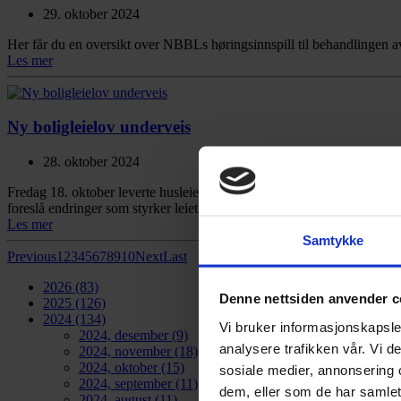
29. oktober 2024
Her får du en oversikt over NBBLs høringsinnspill til behandlingen av 
Les mer
Ny boligleielov underveis
28. oktober 2024
Fredag 18. oktober leverte husleielovutvalget sin sluttrapport til kom
foreslå endringer som styrker leietakers rettigheter, sikrer grunnlegge
Les mer
Samtykke
Previous
1
2
3
4
5
6
7
8
9
10
Next
Last
2026
(83)
Denne nettsiden anvender c
2025
(126)
2024
(134)
Vi bruker informasjonskapsler
2024, desember
(9)
analysere trafikken vår. Vi 
2024, november
(18)
2024, oktober
(15)
sosiale medier, annonsering 
2024, september
(11)
dem, eller som de har samlet
2024, august
(11)