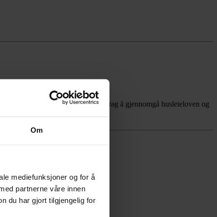
 regjeringen i fjor, har hatt som oppdrag å gjennomgå husleieloven og
Om
iale mediefunksjoner og for å
 med partnerne våre innen
u har gjort tilgjengelig for