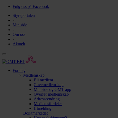
Følg oss på Facebook
Styreportalen
-
Min side
-
Om oss
-
Aktuelt
For deg
Medlemskap
Bli medlem
Gavemedlemskap
Min side og OMT-app
Overfør medlemskap
Adresseendring
Medlemsfordeler
Utmelding
Boligmarkedet
Hva er forkjøpsrett?