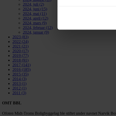
2024, juli
(2)
2024, juni
(15)
2024, mai
(11)
2024, april
(12)
2024, mars
(9)
2024, februar
(12)
2024, januar
(9)
2023
(83)
2022
(24)
2021
(21)
2020
(17)
2019
(77)
2018
(91)
2017
(141)
2016
(185)
2015
(35)
2014
(3)
2013
(1)
2012
(1)
2011
(3)
OMT BBL
Ofoten Midt-Troms Boligbyggelag ble stiftet under navnet Narvik Bol