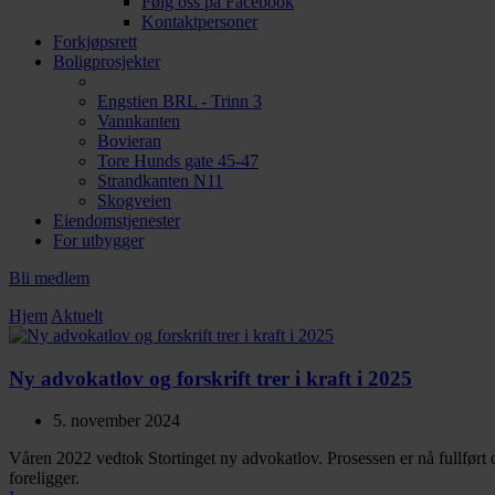
Følg oss på Facebook
Kontaktpersoner
Forkjøpsrett
Boligprosjekter
Engstien BRL - Trinn 3
Vannkanten
Bovieran
Tore Hunds gate 45-47
Strandkanten N11
Skogveien
Eiendomstjenester
For utbygger
Bli medlem
Hjem
Aktuelt
Ny advokatlov og forskrift trer i kraft i 2025
5. november 2024
Våren 2022 vedtok Stortinget ny advokatlov. Prosessen er nå fullført 
foreligger.