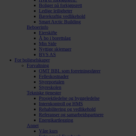
Boliger på forkjøpsrett
Ledige leiligheter
Bærekraftig vedlikehold
Smart Arctic Building
Beboerinfo
Eierskifte
Å bo i borettslag
Min Side
Nyttige skjemaer
BVS AS
For boligselskaper
Forvaltning
OMT BBL som forretningsfører
Felleskostnader
Styreportalen
Styreskolen
Tekniske tjenester
Prosjektledelse og byggeledelse
Internkontroll og HMS
Rehabilitering og vedlikehold
Referanser og samarbeidspartnere
Energikartlegging
Annet
Våre kurs