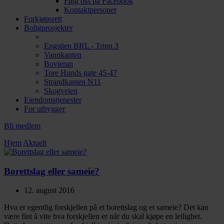
Følg oss på Facebook
Kontaktpersoner
Forkjøpsrett
Boligprosjekter
Engstien BRL - Trinn 3
Vannkanten
Bovieran
Tore Hunds gate 45-47
Strandkanten N11
Skogveien
Eiendomstjenester
For utbygger
Bli medlem
Hjem
Aktuelt
Borettslag eller sameie?
12. august 2016
Hva er egentlig forskjellen på et borettslag og et sameie? Det kan
være fint å vite hva forskjellen er når du skal kjøpe en leilighet.