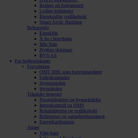
Boliger på forkjøpsrett
Ledige leiligheter
Bærekraftig vedlikehold
Smart Arctic Building
Beboerinfo
Eierskifte
Å bo i borettslag
Min Side
Nyttige skjemaer
BVS AS
For boligselskaper
Forvaltning
OMT BBL som forretningsfører
Felleskostnader
Styreportalen
Styreskolen
Tekniske tjenester
Prosjektledelse og byggeledelse
Internkontroll og HMS
Rehabilitering og vedlikehold
Referanser og samarbeidspartnere
Energikartlegging
Annet
Våre kurs