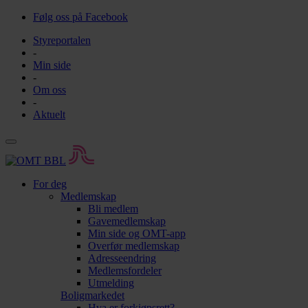
Følg oss på Facebook
Styreportalen
-
Min side
-
Om oss
-
Aktuelt
For deg
Medlemskap
Bli medlem
Gavemedlemskap
Min side og OMT-app
Overfør medlemskap
Adresseendring
Medlemsfordeler
Utmelding
Boligmarkedet
Hva er forkjøpsrett?