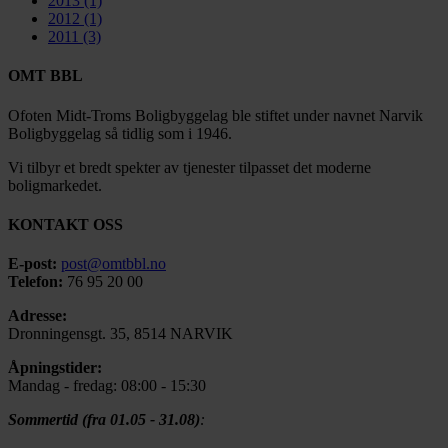
2013
(1)
2012
(1)
2011
(3)
OMT BBL
Ofoten Midt-Troms Boligbyggelag ble stiftet under navnet Narvik
Boligbyggelag så tidlig som i 1946.
Vi tilbyr et bredt spekter av tjenester tilpasset det moderne
boligmarkedet.
KONTAKT OSS
E-post:
post@omtbbl.no
Telefon:
76 95 20 00
Adresse:
Dronningensgt. 35, 8514 NARVIK
Åpningstider:
Mandag - fredag: 08:00 - 15:30
Sommertid (fra 01.05 - 31.08)
: