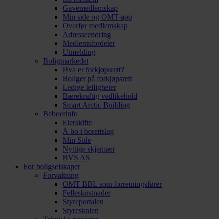
Gavemedlemskap
Min side og OMT-app
Overfør medlemskap
Adresseendring
Medlemsfordeler
Utmelding
Boligmarkedet
Hva er forkjøpsrett?
Boliger på forkjøpsrett
Ledige leiligheter
Bærekraftig vedlikehold
Smart Arctic Building
Beboerinfo
Eierskifte
Å bo i borettslag
Min Side
Nyttige skjemaer
BVS AS
For boligselskaper
Forvaltning
OMT BBL som forretningsfører
Felleskostnader
Styreportalen
Styreskolen