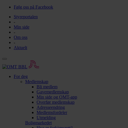
Følg oss på Facebook
Styreportalen
-
Min side
-
Om oss
-
Aktuelt
For deg
Medlemskap
Bli medlem
Gavemedlemskap
Min side og OMT-app
Overfør medlemskap
Adresseendring
Medlemsfordeler
Utmelding
Boligmarkedet
Hva er forkjøpsrett?