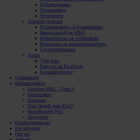
Felleskostnader
Styreportalen
Styreskolen
Tekniske tjenester
Prosjektledelse og byggeledelse
Internkontroll og HMS
Rehabilitering og vedlikehold
Referanser og samarbeidspartnere
Energikartlegging
Annet
Våre kurs
Følg oss på Facebook
Kontaktpersoner
Forkjøpsrett
Boligprosjekter
Engstien BRL - Trinn 3
Vannkanten
Bovieran
Tore Hunds gate 45-47
Strandkanten N11
Skogveien
Eiendomstjenester
For utbygger
Om oss
Aktuelt