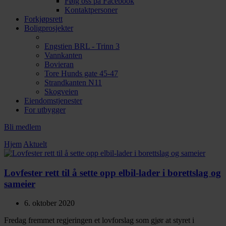
Følg oss på Facebook
Kontaktpersoner
Forkjøpsrett
Boligprosjekter
Engstien BRL - Trinn 3
Vannkanten
Bovieran
Tore Hunds gate 45-47
Strandkanten N11
Skogveien
Eiendomstjenester
For utbygger
Bli medlem
Hjem
Aktuelt
Lovfester rett til å sette opp elbil-lader i borettslag og
sameier
6. oktober 2020
Fredag fremmet regjeringen et lovforslag som gjør at styret i