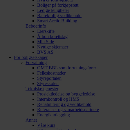
Boliger på forkjøpsrett
Ledige leiligheter
Bærekraftig vedlikehold
Smart Arctic Building
Beboerinfo
Eierskifte
Å bo i borettslag
Min Side
Nyttige skjemaer
BVS AS
For boligselskaper
Forvaltning
OMT BBL som forretningsfører
Felleskostnader
Styreportalen
Styreskolen
Tekniske tjenester
Prosjektledelse og byggeledelse
Internkontroll og HMS
Rehabilitering og vedlikehold
Referanser og samarbeidspartnere
Energikartlegging
Annet
Våre kurs