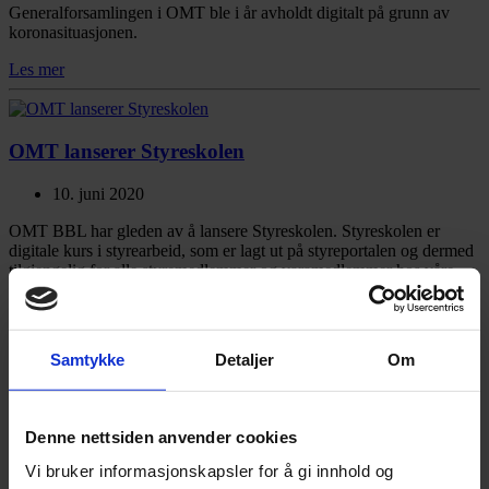
Generalforsamlingen i OMT ble i år avholdt digitalt på grunn av
koronasituasjonen.
Les mer
OMT lanserer Styreskolen
10. juni 2020
OMT BBL har gleden av å lansere Styreskolen. Styreskolen er
digitale kurs i styrearbeid, som er lagt ut på styreportalen og dermed
tilgjengelig for alle styremedlemmer og varamedlemmer hos våre
kunder.
Les mer
Samtykke
Detaljer
Om
Gjenåpning OMT BBL med begrenset åpningstid
Denne nettsiden anvender cookies
15. mai 2020
Vi bruker informasjonskapsler for å gi innhold og
Samfunnet åpner gradvis opp igjen. Fra mandag 18. mai gjør OMT