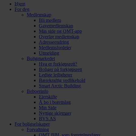
Hjem
For deg
Medlemskap
Bli medlem
Gavemedlemskap
Min side og OMT-app
Overfør medlemskap
Adresseendring
Medlemsfordeler
Utmelding
Boligmarkedet
Hva er forkjøpsrett?
Boliger på forkjøpsrett
Ledige leiligheter
Bærekraftig vedlikehold
Smart Arctic Building
Beboerinfo
Eierskifte
Å bo i borettslag
Min Side
Nyttige skjemaer
BVS AS
For boligselskaper
Forvaltning
OMT BBL som forretningsfører