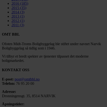
2016
(185)
2015
(35)
2014
(3)
2013
(1)
2012
(1)
2011
(3)
OMT BBL
Ofoten Midt-Troms Boligbyggelag ble stiftet under navnet Narvik
Boligbyggelag så tidlig som i 1946.
Vi tilbyr et bredt spekter av tjenester tilpasset det moderne
boligmarkedet.
KONTAKT OSS
E-post:
post@omtbbl.no
Telefon:
76 95 20 00
Adresse:
Dronningensgt. 35, 8514 NARVIK
Åpningstider: