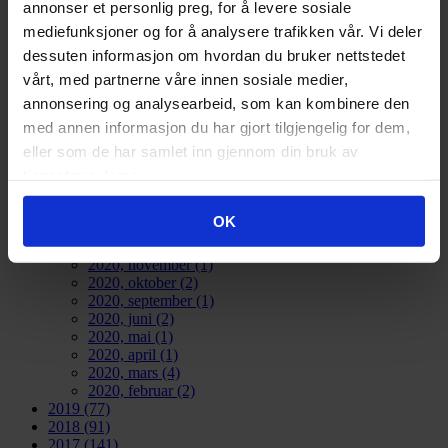
annonser et personlig preg, for å levere sosiale
BBL det samme, og åpner kontoret for besøkende.
mediefunksjoner og for å analysere trafikken vår. Vi deler
Les mer
dessuten informasjon om hvordan du bruker nettstedet
vårt, med partnerne våre innen sosiale medier,
1
2
3
4
annonsering og analysearbeid, som kan kombinere den
2026
(83)
med annen informasjon du har gjort tilgjengelig for dem,
2025
(126)
eller som de har samlet inn gjennom din bruk av
2024
(134)
2023
(83)
tjenestene deres.
2022
(24)
2021
(21)
OK
2020
(17)
2020, desember
(3)
2020, november
(1)
2020, oktober
(2)
2020, september
(1)
2020, juni
(2)
2020, mai
(1)
2020, april
(1)
2020, mars
(4)
2020, februar
(2)
2019
(77)
2018
(91)
2017
(141)