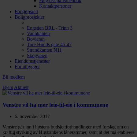
Følg oss på Facebook
Kontaktpersoner
Forkjøpsrett
Boligprosjekter
Engstien BRL - Trinn 3
Vannkanten
Bovieran
Tore Hunds gate 45-47
Strandkanten N11
Skogveien
Eiendomstjenester
For utbygger
Bli medlem
Hjem
Aktuelt
Venstre vil ha mer leie-til-eie i kommunene
6. november 2017
Venstre går inn i høstens budsjettforhandlinger med forslag om en
kraftig styrking av Husbankens lånerammer, samt at det må etableres