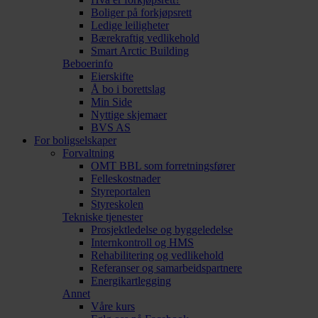
Boliger på forkjøpsrett
Ledige leiligheter
Bærekraftig vedlikehold
Smart Arctic Building
Beboerinfo
Eierskifte
Å bo i borettslag
Min Side
Nyttige skjemaer
BVS AS
For boligselskaper
Forvaltning
OMT BBL som forretningsfører
Felleskostnader
Styreportalen
Styreskolen
Tekniske tjenester
Prosjektledelse og byggeledelse
Internkontroll og HMS
Rehabilitering og vedlikehold
Referanser og samarbeidspartnere
Energikartlegging
Annet
Våre kurs