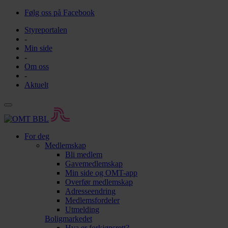
Følg oss på Facebook
Styreportalen
-
Min side
-
Om oss
-
Aktuelt
For deg
Medlemskap
Bli medlem
Gavemedlemskap
Min side og OMT-app
Overfør medlemskap
Adresseendring
Medlemsfordeler
Utmelding
Boligmarkedet
Hva er forkjøpsrett?