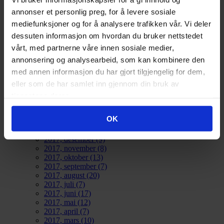
utfordringene i boligsektoren.
annonser et personlig preg, for å levere sosiale
Les mer
mediefunksjoner og for å analysere trafikken vår. Vi deler
Previous
1
2
3
4
5
6
7
8
9
10
Next
Last
dessuten informasjon om hvordan du bruker nettstedet
vårt, med partnerne våre innen sosiale medier,
2026
(83)
2025
(126)
annonsering og analysearbeid, som kan kombinere den
2024
(134)
med annen informasjon du har gjort tilgjengelig for dem,
2023
(83)
eller som de har samlet inn gjennom din bruk av
2022
(24)
2021
(21)
tjenestene deres.
2020
(17)
2019
(77)
OK
2018
(91)
2017
(141)
2017, desember
(9)
2017, november
(8)
2017, oktober
(13)
2017, september
(7)
2017, august
(20)
2017, juli
(7)
2017, juni
(17)
2017, mai
(12)
2017, april
(7)
2017, mars
(10)