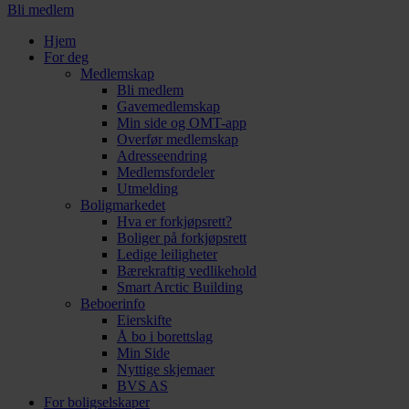
Bli medlem
Hjem
For deg
Medlemskap
Bli medlem
Gavemedlemskap
Min side og OMT-app
Overfør medlemskap
Adresseendring
Medlemsfordeler
Utmelding
Boligmarkedet
Hva er forkjøpsrett?
Boliger på forkjøpsrett
Ledige leiligheter
Bærekraftig vedlikehold
Smart Arctic Building
Beboerinfo
Eierskifte
Å bo i borettslag
Min Side
Nyttige skjemaer
BVS AS
For boligselskaper