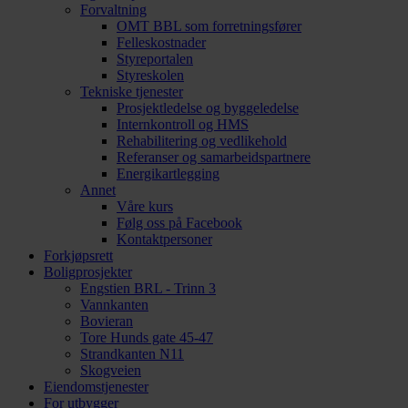
Forvaltning
OMT BBL som forretningsfører
Felleskostnader
Styreportalen
Styreskolen
Tekniske tjenester
Prosjektledelse og byggeledelse
Internkontroll og HMS
Rehabilitering og vedlikehold
Referanser og samarbeidspartnere
Energikartlegging
Annet
Våre kurs
Følg oss på Facebook
Kontaktpersoner
Forkjøpsrett
Boligprosjekter
Engstien BRL - Trinn 3
Vannkanten
Bovieran
Tore Hunds gate 45-47
Strandkanten N11
Skogveien
Eiendomstjenester
For utbygger