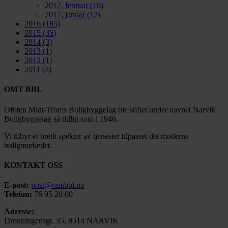
2017, februar
(19)
2017, januar
(12)
2016
(185)
2015
(35)
2014
(3)
2013
(1)
2012
(1)
2011
(3)
OMT BBL
Ofoten Midt-Troms Boligbyggelag ble stiftet under navnet Narvik
Boligbyggelag så tidlig som i 1946.
Vi tilbyr et bredt spekter av tjenester tilpasset det moderne
boligmarkedet.
KONTAKT OSS
E-post:
post@omtbbl.no
Telefon:
76 95 20 00
Adresse:
Dronningensgt. 35, 8514 NARVIK